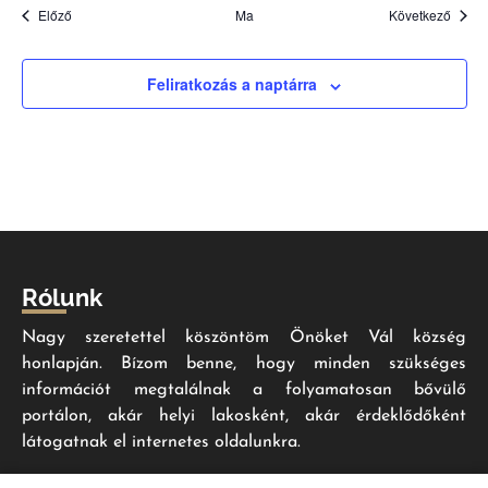
Események
Esem
Előző
Ma
Következő
Feliratkozás a naptárra
Rólunk
Nagy szeretettel köszöntöm Önöket Vál község
honlapján. Bízom benne, hogy minden szükséges
információt megtalálnak a folyamatosan bővülő
portálon, akár helyi lakosként, akár érdeklődőként
látogatnak el internetes oldalunkra.