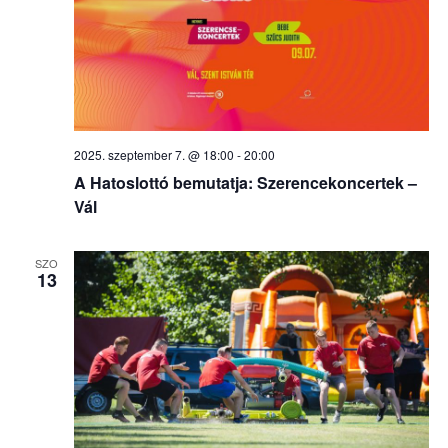
2025. szeptember 7. @ 18:00
-
20:00
A Hatoslottó bemutatja: Szerencekoncertek –
Vál
SZO
13