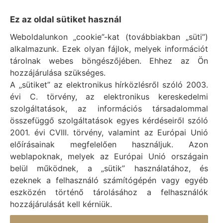
Impresszum
Ez az oldal sütiket használ
Weboldalunkon „cookie”-kat (továbbiakban „süti”)
Vál Község Önkormányzat hivatalos honlapja
alkalmazunk. Ezek olyan fájlok, melyek információt
Vál Község Önkormányzat © 1996 - 2020
tárolnak webes böngészőjében. Ehhez az Ön
Adószám: 15727079-2-07
hozzájárulása szükséges.
Adatvédelmi tájékoztató
A „sütiket” az elektronikus hírközlésről szóló 2003.
évi C. törvény, az elektronikus kereskedelmi
Felelős: Bechtold Tamás polgármester
szolgáltatások, az információs társadalommal
Cím: H-2473 Vál, Vajda János utca 2.
összefüggő szolgáltatások egyes kérdéseiről szóló
Telefon: +36 (22) 353-411
2001. évi CVIII. törvény, valamint az Európai Unió
E-mail: polgarmester@val.hu
előírásainak megfelelően használjuk. Azon
weblapoknak, melyek az Európai Unió országain
belül működnek, a „sütik” használatához, és
Elérhetőségek
ezeknek a felhasználó számítógépén vagy egyéb
+36 (22) 353-411
eszközén történő tárolásához a felhasználók
hozzájárulását kell kérniük.
titkarsag@val.hu
Részletek
Vál Község Önkormányzata 2473 Vál, Vajda János u.