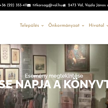
+36 (22) 353-411
titkarsag@val.hu
2473 Vál, Vajda János u
Település
Önkormányzat
Hivatal
Esemény megtekintése
SE NAPJA A KÖNYV