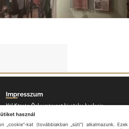
Impresszum
Vál Község Önkormányzat hivatalos honlapja
sütiket használ
Vál Község Önkormányzat © 1996 - 2020
Adószám: 15727079-2-07
n „cookie”-kat (továbbiakban „süti”) alkalmazunk. Ezek 