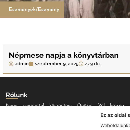
Események/Esemény
Népmese napja a könyvtárban
admin
szeptember 9, 2025
2:29 du.
Rólunk
Nagy szeretettel köszöntöm Önöket Vál község
honlapján. Bízom benne, hogy minden szükséges
Ez az oldal 
információt megtalálnak a folyamatosan bővülő
Weboldalunko
portálon, akár helyi lakosként, akár érdeklődőként