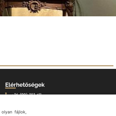
Elérhetőségek
+36 (22) 353-411
titkarsag@val.hu
Vál Község Önkormányzata 2473 Vál, Vajda János u.
olyan fájlok,
2.