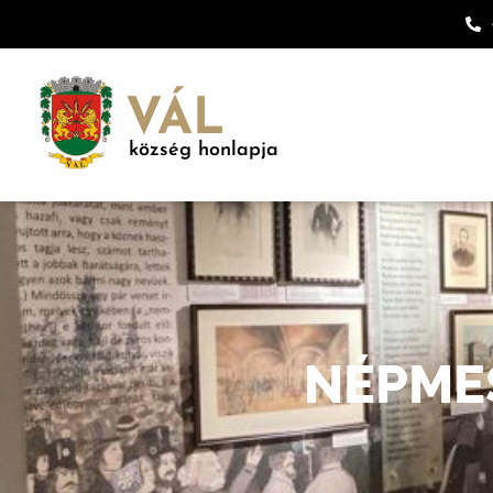
VÁL
község honlapja
NÉPME