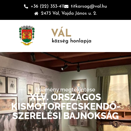
+36 (22) 353-411
titkarsag@val.hu
2473 Vál, Vajda János u. 2.
VÁL
község honlapja
Esemény megtekintése
XLV. ORSZÁGOS
KISMOTORFECSKENDŐ-
SZERELÉSI BAJNOKSÁG