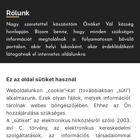
Rólunk
Nagy szeretettel köszöntöm Önöket Vál község
honlapján. Bízom benne, hogy minden szükséges
információt megtalálnak a folyamatosan bővülő
portálon, akár helyi lakosként, akár érdeklődőként
látogatnak el internetes oldalunkra.
Impresszum
Ez az oldal sütiket használ
Weboldalunkon „cookie”-kat (továbbiakban „süti”)
Vál Község Önkormányzat hivatalos honlapja
alkalmazunk. Ezek olyan fájlok, melyek információt
Vál Község Önkormányzat © 1996 - 2020
tárolnak webes böngészőjében. Ehhez az Ön
Adószám: 15727079-2-07
hozzájárulása szükséges.
Adatvédelmi tájékoztató
A „sütiket” az elektronikus hírközlésről szóló 2003.
évi C. törvény, az elektronikus kereskedelmi
Felelős: Bechtold Tamás polgármester
szolgáltatások, az információs társadalommal
Cím: H-2473 Vál, Vajda János utca 2.