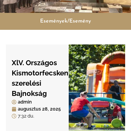
Események/Esemény
XlV. Országos
Kismotorfecskendő-
szerelési
Bajnokság
admin
augusztus 28, 2025
7:32 du.