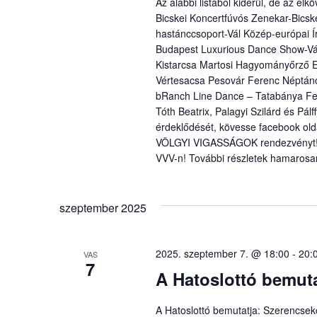
Az alábbi listából kiderül, de az e
Bicskei Koncertfúvós Zenekar-Bics
hastánccsoport-Vál Közép-európai 
Budapest Luxurious Dance Show-Vál 
Kistarcsa Martosi Hagyományőrző E
Vértesacsa Pesovár Ferenc Néptánc
bRanch Line Dance – Tatabánya Felc
Tóth Beatrix, Palagyi Szilárd és Pá
érdeklődését, kövesse facebook old
VÖLGYI VIGASSÁGOK rendezvényt! R
VVV-n! További részletek hamarosa
szeptember 2025
2025. szeptember 7. @ 18:00
-
20:
VAS
7
A Hatoslottó bemuta
A Hatoslottó bemutatja: Szerencsek