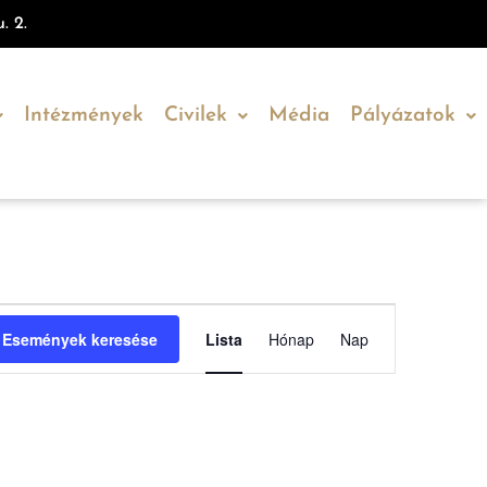
. 2.
Intézmények
Civilek
Média
Pályázatok
Esemény
Események keresése
Lista
Hónap
Nap
nézet
navigáció