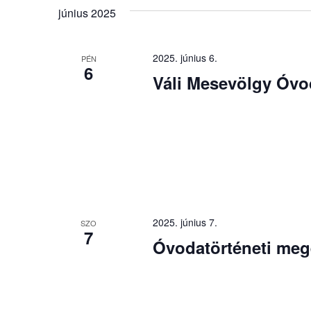
választás
a
június 2025
keresőszóval.
2025. június 6.
PÉN
6
Váli Mesevölgy Óvo
2025. június 7.
SZO
7
Óvodatörténeti me