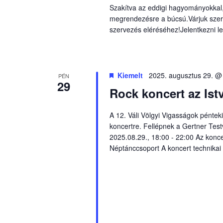
Szakítva az eddigi hagyományokkal,
megrendezésre a búcsú.Várjuk szere
szervezés eléréséhez!Jelentkezni l
Kiemelt
2025. augusztus 29. @
PÉN
29
Rock koncert az Ist
A 12. Váli Völgyi Vigasságok péntek
koncertre. Fellépnek a Gertner Test
2025.08.29., 18:00 - 22:00 Az kon
Néptánccsoport A koncert technikai 