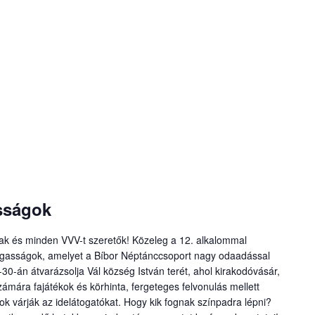
asságok
iak és minden VVV-t szeretők! Közeleg a 12. alkalommal
Vigasságok, amelyet a Bíbor Néptánccsoport nagy odaadással
0-án átvarázsolja Vál község István terét, ahol kirakodóvásár,
mára fajátékok és körhinta, fergeteges felvonulás mellett
k várják az idelátogatókat. Hogy kik fognak színpadra lépni?