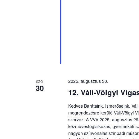
2025. augusztus 30.
SZO
30
12. Váli-Völgyi Vig
Kedves Barátaink, Ismerőseink, Vál
megrendezésre kerülő Váli-Völgyi 
szervez. A VVV 2025. augusztus 29-3
kézművesfoglalkozás, gyermekek szá
nagyon színvonalas színpadi műsoro