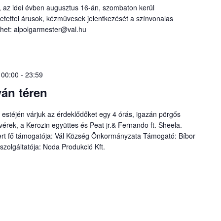
 az idei évben augusztus 16-án, szombaton kerül
tettel árusok, kézművesek jelentkezését a színvonalas
ehet: alpolgarmester@val.hu
 00:00
-
23:59
ván téren
i estéjén várjuk az érdeklődőket egy 4 órás, igazán pörgős
vérek, a Kerozin együttes és Peat jr.& Fernando ft. Sheela.
cert fő támogatója: Vál Község Önkormányzata Támogató: Bíbor
szolgáltatója: Noda Produkció Kft.