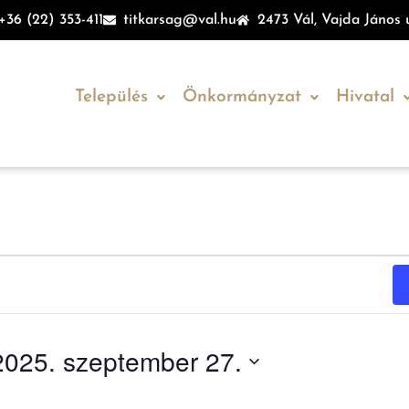
+36 (22) 353-411
titkarsag@val.hu
2473 Vál, Vajda János u
Település
Önkormányzat
Hivatal
2025. szeptember 27.