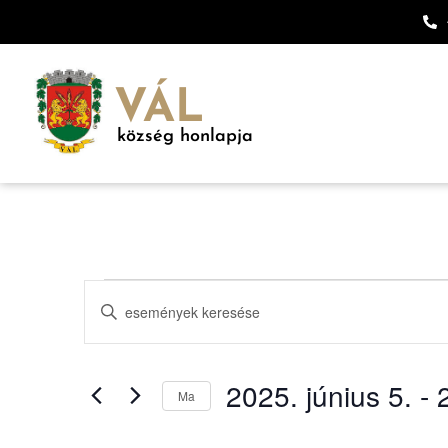
VÁL
község honlapja
Események
Írja
be
keresése
a
keresőszót.
Keresse
és
meg
2025. június 5.
 - 
a
Ma
nézet
Események
Dátum
-
kiválasztása.
t