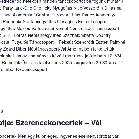
lkövetkezendő hetekben minden tánccsoportot be fogunk mutatni!
ke Party tánc-CholCholnoky Nyugdíjas Klub-Veszprém Dinasma
Ír Tánc Akadémia / Central European Irish Dance Academy-
Pannónia Néptáncegyüttes Ifjúsági és Felnőtt csoport-
gyüttes-Martos Vértesacsai Német Nemzetiségi Tánccsoport-
 Suli - Forrás Néptáncegyüttes Százhalombatta Country
súti Fütyülős Tánccsoport – Felcsút Szendrődi Eszter, Pálffyné
lffy Zoárd Bíbor Néptánccsoport-Vál Amennyiben felkeltettük
alunkat, és az események között már most jelölje be a 12. VÁLI-
eméljük Önnel is találkozunk 2025. augusztus 29-30-án a 12.
n. Bíbor Néptánccsoport
00
tja: Szerencekoncertek – Vál
oncertek Idén egy különleges, ingyenes eseménysorozat vár