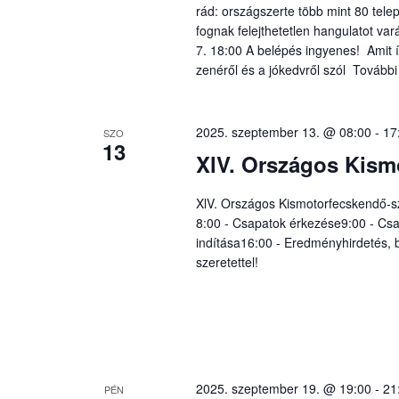
rád: országszerte több mint 80 tele
fognak felejthetetlen hangulatot var
7. 18:00 A belépés ingyenes! Amit 
zenéről és a jókedvről szól További
2025. szeptember 13. @ 08:00
-
17
SZO
13
XlV. Országos Kism
XlV. Országos Kismotorfecskendő-s
8:00 - Csapatok érkezése9:00 - Csa
indítása16:00 - Eredményhirdetés, 
szeretettel!
2025. szeptember 19. @ 19:00
-
21
PÉN