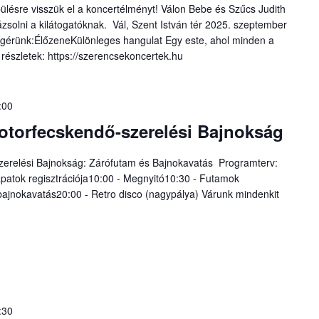
pülésre visszük el a koncertélményt! Válon Bebe és Szűcs Judith
ázsolni a kilátogatóknak. Vál, Szent István tér 2025. szeptember
ígérünk:ÉlőzeneKülönleges hangulat Egy este, ahol minden a
 részletek: https://szerencsekoncertek.hu
:00
otorfecskendő-szerelési Bajnokság
zerelési Bajnokság: Zárófutam és Bajnokavatás Programterv:
patok regisztrációja10:00 - Megnyitó10:30 - Futamok
bajnokavatás20:00 - Retro disco (nagypálya) Várunk mindenkit
:30