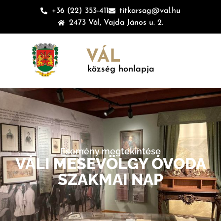
+36 (22) 353-411
titkarsag@val.hu
2473 Vál, Vajda János u. 2.
VÁL
község honlapja
Esemény megtekintése
VÁLI MESEVÖLGY ÓVODA
SZAKMAI NAP