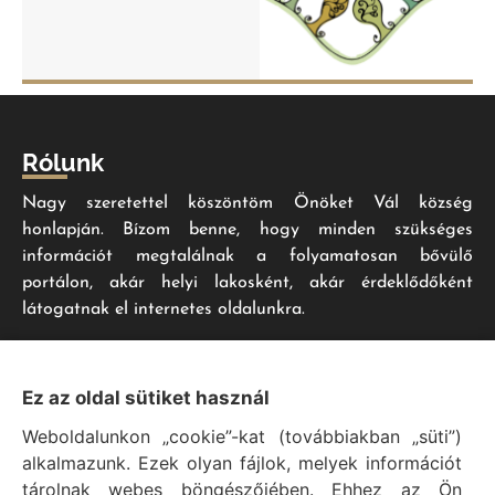
Rólunk
Nagy szeretettel köszöntöm Önöket Vál község
honlapján. Bízom benne, hogy minden szükséges
információt megtalálnak a folyamatosan bővülő
portálon, akár helyi lakosként, akár érdeklődőként
látogatnak el internetes oldalunkra.
Impresszum
Ez az oldal sütiket használ
Weboldalunkon „cookie”-kat (továbbiakban „süti”)
Vál Község Önkormányzat hivatalos honlapja
alkalmazunk. Ezek olyan fájlok, melyek információt
Vál Község Önkormányzat © 1996 - 2020
tárolnak webes böngészőjében. Ehhez az Ön