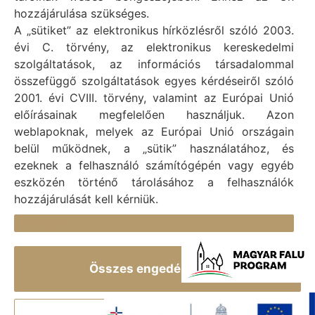
Adószám: 15727079-2-07
hozzájárulása szükséges.
Adatvédelmi tájékoztató
A „sütiket” az elektronikus hírközlésről szóló 2003.
évi C. törvény, az elektronikus kereskedelmi
Felelős: Bechtold Tamás polgármester
szolgáltatások, az információs társadalommal
Cím: H-2473 Vál, Vajda János utca 2.
összefüggő szolgáltatások egyes kérdéseiről szóló
Telefon: +36 (22) 353-411
2001. évi CVIII. törvény, valamint az Európai Unió
E-mail: polgarmester@val.hu
előírásainak megfelelően használjuk. Azon
weblapoknak, melyek az Európai Unió országain
belül működnek, a „sütik” használatához, és
Elérhetőségek
ezeknek a felhasználó számítógépén vagy egyéb
+36 (22) 353-411
eszközén történő tárolásához a felhasználók
hozzájárulását kell kérniük.
titkarsag@val.hu
Részletek
Vál Község Önkormányzata 2473 Vál, Vajda János u.
2.
Összes engedélyezése
Vál Község Önkormányzat 1996-2022 © Minden jog