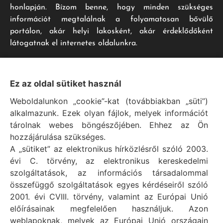
honlapján. Bízom benne, hogy minden szükséges
információt megtalálnak a folyamatosan bővülő
portálon, akár helyi lakosként, akár érdeklődőként
látogatnak el internetes oldalunkra.
Impresszum
Ez az oldal sütiket használ
Weboldalunkon „cookie”-kat (továbbiakban „süti”)
Vál Község Önkormányzat hivatalos honlapja
alkalmazunk. Ezek olyan fájlok, melyek információt
Vál Község Önkormányzat © 1996 - 2020
tárolnak webes böngészőjében. Ehhez az Ön
Adószám: 15727079-2-07
hozzájárulása szükséges.
Adatvédelmi tájékoztató
A „sütiket” az elektronikus hírközlésről szóló 2003.
évi C. törvény, az elektronikus kereskedelmi
Felelős: Bechtold Tamás polgármester
szolgáltatások, az információs társadalommal
Cím: H-2473 Vál, Vajda János utca 2.
összefüggő szolgáltatások egyes kérdéseiről szóló
Telefon: +36 (22) 353-411
2001. évi CVIII. törvény, valamint az Európai Unió
E-mail: polgarmester@val.hu
előírásainak megfelelően használjuk. Azon
weblapoknak, melyek az Európai Unió országain