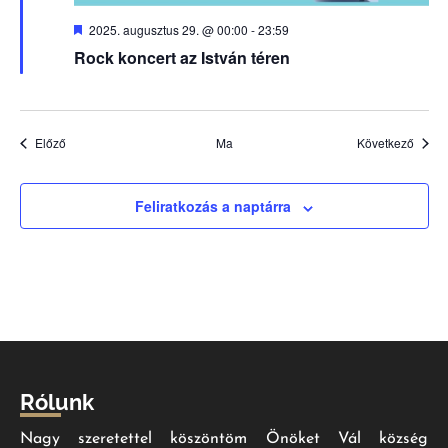
Kiemelt
2025. augusztus 29. @ 00:00
-
23:59
Rock koncert az István téren
Események
Esem
Előző
Ma
Következő
Feliratkozás a naptárra
Rólunk
Nagy szeretettel köszöntöm Önöket Vál község