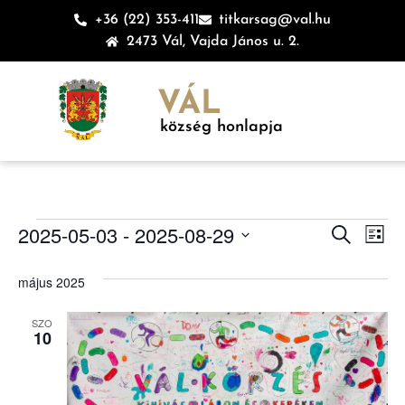
+36 (22) 353-411
titkarsag@val.hu
2473 Vál, Vajda János u. 2.
VÁL
község honlapja
Esem
Es
2025-05-03
 - 
2025-08-29
Keresett ki
Lista
Dátum
né
keres
kiválasztása.
május 2025
na
és
SZO
nézet
10
válas