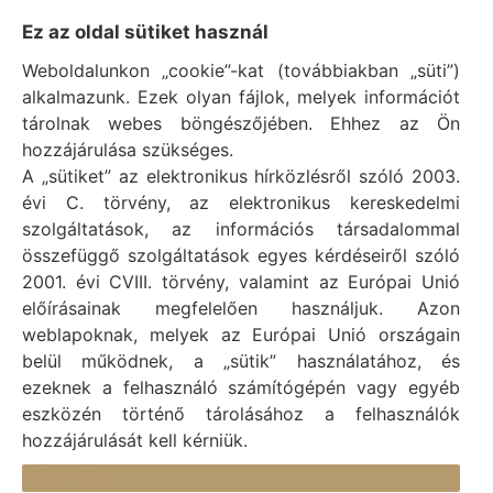
Impresszum
Ez az oldal sütiket használ
Weboldalunkon „cookie”-kat (továbbiakban „süti”)
Vál Község Önkormányzat hivatalos honlapja
alkalmazunk. Ezek olyan fájlok, melyek információt
Vál Község Önkormányzat © 1996 - 2020
tárolnak webes böngészőjében. Ehhez az Ön
Adószám: 15727079-2-07
hozzájárulása szükséges.
Adatvédelmi tájékoztató
A „sütiket” az elektronikus hírközlésről szóló 2003.
évi C. törvény, az elektronikus kereskedelmi
Felelős: Bechtold Tamás polgármester
szolgáltatások, az információs társadalommal
Cím: H-2473 Vál, Vajda János utca 2.
összefüggő szolgáltatások egyes kérdéseiről szóló
Telefon: +36 (22) 353-411
2001. évi CVIII. törvény, valamint az Európai Unió
E-mail: polgarmester@val.hu
előírásainak megfelelően használjuk. Azon
weblapoknak, melyek az Európai Unió országain
belül működnek, a „sütik” használatához, és
Elérhetőségek
ezeknek a felhasználó számítógépén vagy egyéb
+36 (22) 353-411
eszközén történő tárolásához a felhasználók
hozzájárulását kell kérniük.
titkarsag@val.hu
Részletek
Vál Község Önkormányzata 2473 Vál, Vajda János u.