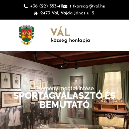
+36 (22) 353-411
titkarsag@val.hu
2473 Vál, Vajda János u. 2.
VÁL
község honlapja
Esemény megtekintése
SPORTÁGVÁLASZTÓ ÉS
BEMUTATÓ