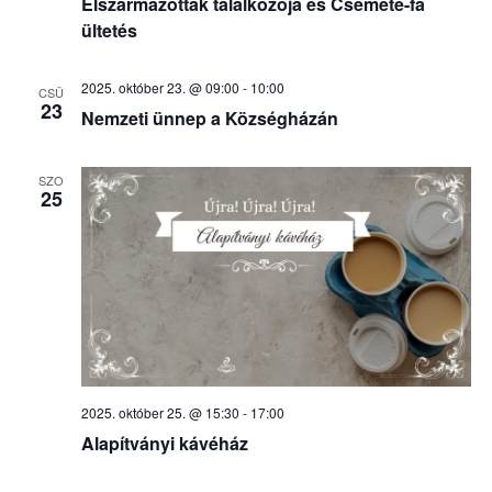
Elszármazottak találkozója és Csemete-fa
ültetés
2025. október 23. @ 09:00
-
10:00
CSÜ
23
Nemzeti ünnep a Községházán
SZO
25
2025. október 25. @ 15:30
-
17:00
Alapítványi kávéház