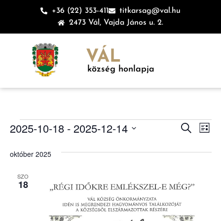
+36 (22) 353-411
titkarsag@val.hu
2473 Vál, Vajda János u. 2.
VÁL
község honlapja
Esem
Es
2025-10-18
 - 
2025-12-14
Keresett ki
Lista
Dátum
né
keres
kiválasztása.
október 2025
na
és
SZO
nézet
18
válas