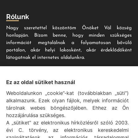
Rólunk
Nagy szeretettel köszöntöm Önöket Vál község
honlapján. Bízom benne, hogy minden szükséges
információt megtalálnak a folyamatosan bővülő
portálon, akár helyi lakosként, akár érdeklődőként
látogatnak el internetes oldalunkra.
Impresszum
Ez az oldal sütiket használ
Weboldalunkon „cookie”-kat (továbbiakban „süti”)
Vál Község Önkormányzat hivatalos honlapja
alkalmazunk. Ezek olyan fájlok, melyek információt
Vál Község Önkormányzat © 1996 - 2020
tárolnak webes böngészőjében. Ehhez az Ön
Adószám: 15727079-2-07
hozzájárulása szükséges.
Adatvédelmi tájékoztató
A „sütiket” az elektronikus hírközlésről szóló 2003.
évi C. törvény, az elektronikus kereskedelmi
Felelős: Bechtold Tamás polgármester
szolgáltatások, az információs társadalommal
Cím: H-2473 Vál, Vajda János utca 2.