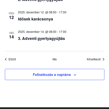
2025. december 12. @ 08:00
-
17:00
PÉN
12
Idősek karácsonya
2025. december 14. @ 08:00
-
17:00
VAS
14
3. Adventi gyertyagyújtás
Események
Esem
Előző
Ma
Következő
Feliratkozás a naptárra