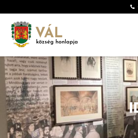
VÁL
község honlapja
I