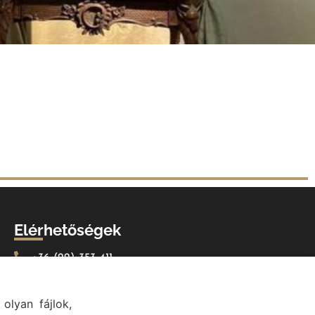
Elérhetőségek
+36 (22) 353-411
titkarsag@val.hu
Vál Község Önkormányzata 2473 Vál, Vajda János u.
olyan fájlok,
2.