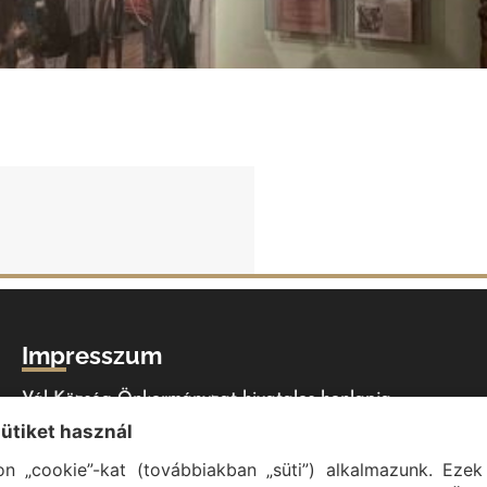
Impresszum
Vál Község Önkormányzat hivatalos honlapja
sütiket használ
Vál Község Önkormányzat © 1996 - 2020
Adószám: 15727079-2-07
n „cookie”-kat (továbbiakban „süti”) alkalmazunk. Ezek 