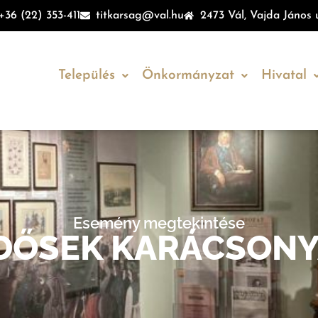
+36 (22) 353-411
titkarsag@val.hu
2473 Vál, Vajda János u
Település
Önkormányzat
Hivatal
Esemény megtekintése
DŐSEK KARÁCSON