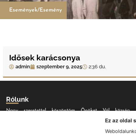
Események/Esemény
Idősek karácsonya
admin
szeptember 9, 2025
2:36 du.
Rólunk
Nagy szeretettel köszöntöm Önöket Vál község
honlapján. Bízom benne, hogy minden szükséges
Ez az oldal 
információt megtalálnak a folyamatosan bővülő
Weboldalunko
portálon, akár helyi lakosként, akár érdeklődőként