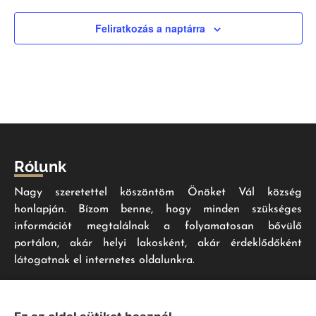
Feliratkozás a naptárra
Rólunk
Nagy szeretettel köszöntöm Önöket Vál község
honlapján. Bízom benne, hogy minden szükséges
információt megtalálnak a folyamatosan bővülő
portálon, akár helyi lakosként, akár érdeklődőként
látogatnak el internetes oldalunkra.
Impresszum