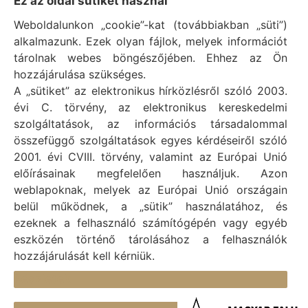
Ez az oldal sütiket használ
Weboldalunkon „cookie”-kat (továbbiakban „süti”)
Vál Község Önkormányzat hivatalos honlapja
alkalmazunk. Ezek olyan fájlok, melyek információt
Vál Község Önkormányzat © 1996 - 2020
tárolnak webes böngészőjében. Ehhez az Ön
Adószám: 15727079-2-07
hozzájárulása szükséges.
Adatvédelmi tájékoztató
A „sütiket” az elektronikus hírközlésről szóló 2003.
évi C. törvény, az elektronikus kereskedelmi
Felelős: Bechtold Tamás polgármester
szolgáltatások, az információs társadalommal
Cím: H-2473 Vál, Vajda János utca 2.
összefüggő szolgáltatások egyes kérdéseiről szóló
Telefon: +36 (22) 353-411
2001. évi CVIII. törvény, valamint az Európai Unió
E-mail: polgarmester@val.hu
előírásainak megfelelően használjuk. Azon
weblapoknak, melyek az Európai Unió országain
belül működnek, a „sütik” használatához, és
Elérhetőségek
ezeknek a felhasználó számítógépén vagy egyéb
+36 (22) 353-411
eszközén történő tárolásához a felhasználók
hozzájárulását kell kérniük.
titkarsag@val.hu
Részletek
Vál Község Önkormányzata 2473 Vál, Vajda János u.
2.