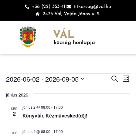
+36 (22) 353-411
titkarsag@val.hu
2473 Vál, Vajda János u. 2.
VÁL
község honlapja
Esem
Es
2026-06-02
 - 
2026-09-05
Keresett ki
Lista
Dátum
né
keres
kiválasztása.
június 2026
na
és
június 2 @ 08:00
-
17:00
KED
nézet
2
Könyvtár, Kézművesked(d)j!
válas
június 4 @ 08:00
-
17:00
CSÜ