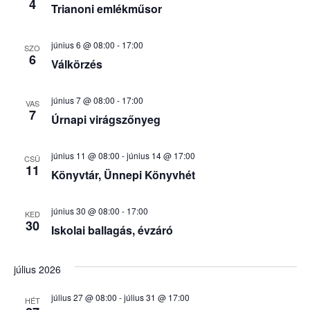
4
Trianoni emlékműsor
június 6 @ 08:00
-
17:00
SZO
6
Válkörzés
június 7 @ 08:00
-
17:00
VAS
7
Úrnapi virágszőnyeg
június 11 @ 08:00
-
június 14 @ 17:00
CSÜ
11
Könyvtár, Ünnepi Könyvhét
június 30 @ 08:00
-
17:00
KED
30
Iskolai ballagás, évzáró
július 2026
július 27 @ 08:00
-
július 31 @ 17:00
HÉT