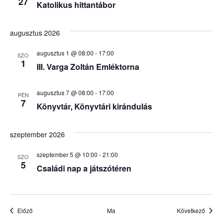
27
Katolikus hittantábor
augusztus 2026
augusztus 1 @ 08:00
-
17:00
SZO
1
III. Varga Zoltán Emléktorna
augusztus 7 @ 08:00
-
17:00
PÉN
7
Könyvtár, Könyvtári kirándulás
szeptember 2026
szeptember 5 @ 10:00
-
21:00
SZO
5
Családi nap a játszótéren
Események
Esem
Előző
Ma
Következő