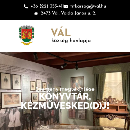
+36 (22) 353-411
titkarsag@val.hu
2473 Vál, Vajda János u. 2.
VÁL
község honlapja
Esemény megtekintése
KÖNYVTÁR,
KÉZMŰVESKED(D)J!