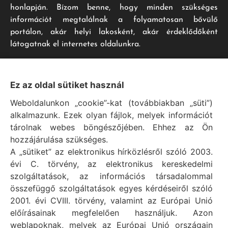
honlapján. Bízom benne, hogy minden szükséges
információt megtalálnak a folyamatosan bővülő
portálon, akár helyi lakosként, akár érdeklődőként
látogatnak el internetes oldalunkra.
Impresszum
Ez az oldal sütiket használ
Weboldalunkon „cookie”-kat (továbbiakban „süti”)
Vál Község Önkormányzat hivatalos honlapja
alkalmazunk. Ezek olyan fájlok, melyek információt
Vál Község Önkormányzat © 1996 - 2020
tárolnak webes böngészőjében. Ehhez az Ön
Adószám: 15727079-2-07
hozzájárulása szükséges.
Adatvédelmi tájékoztató
A „sütiket” az elektronikus hírközlésről szóló 2003.
évi C. törvény, az elektronikus kereskedelmi
Felelős: Bechtold Tamás polgármester
szolgáltatások, az információs társadalommal
Cím: H-2473 Vál, Vajda János utca 2.
összefüggő szolgáltatások egyes kérdéseiről szóló
Telefon: +36 (22) 353-411
2001. évi CVIII. törvény, valamint az Európai Unió
E-mail: polgarmester@val.hu
előírásainak megfelelően használjuk. Azon
weblapoknak, melyek az Európai Unió országain