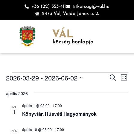
+36 (22) 353-411
titkarsag@val.hu
2473 Vál, Vajda János u. 2.
VÁL
község honlapja
Esem
Es
2026-03-29
 - 
2026-06-02
Keresett ki
Lista
Dátum
né
keres
kiválasztása.
április 2026
na
és
április 1 @ 08:00
-
17:00
SZE
nézet
1
Könyvtár, Húsvéti Hagyományok
válas
április 10 @ 08:00
-
17:00
PÉN