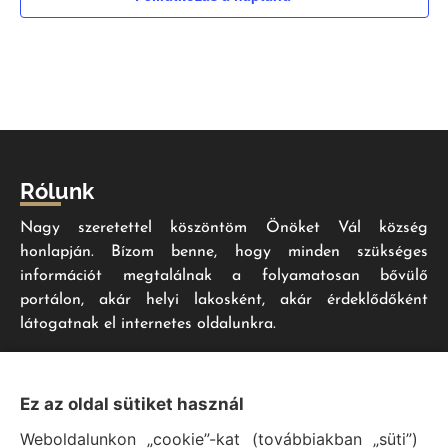
Rólunk
Nagy szeretettel köszöntöm Önöket Vál község
honlapján. Bízom benne, hogy minden szükséges
információt megtalálnak a folyamatosan bővülő
portálon, akár helyi lakosként, akár érdeklődőként
látogatnak el internetes oldalunkra.
Impresszum
Ez az oldal sütiket használ
Weboldalunkon „cookie”-kat (továbbiakban „süti”)
Vál Község Önkormányzat hivatalos honlapja