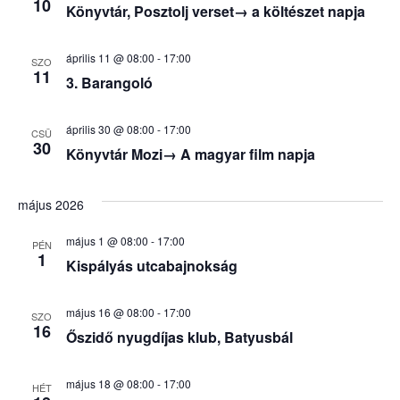
10
Könyvtár, Posztolj verset→ a költészet napja
április 11 @ 08:00
-
17:00
SZO
11
3. Barangoló
április 30 @ 08:00
-
17:00
CSÜ
30
Könyvtár Mozi→ A magyar film napja
május 2026
május 1 @ 08:00
-
17:00
PÉN
1
Kispályás utcabajnokság
május 16 @ 08:00
-
17:00
SZO
16
Őszidő nyugdíjas klub, Batyusbál
május 18 @ 08:00
-
17:00
HÉT