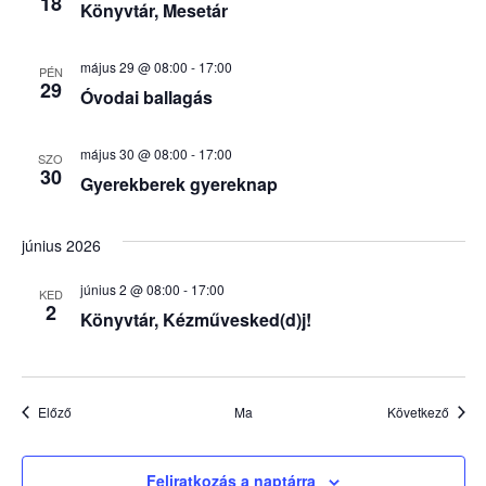
18
Könyvtár, Mesetár
május 29 @ 08:00
-
17:00
PÉN
29
Óvodai ballagás
május 30 @ 08:00
-
17:00
SZO
30
Gyerekberek gyereknap
június 2026
június 2 @ 08:00
-
17:00
KED
2
Könyvtár, Kézművesked(d)j!
Események
Esem
Előző
Ma
Következő
Feliratkozás a naptárra