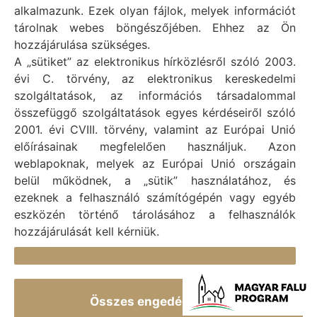
alkalmazunk. Ezek olyan fájlok, melyek információt
Vál Község Önkormányzat © 1996 - 2020
tárolnak webes böngészőjében. Ehhez az Ön
Adószám: 15727079-2-07
hozzájárulása szükséges.
Adatvédelmi tájékoztató
A „sütiket” az elektronikus hírközlésről szóló 2003.
évi C. törvény, az elektronikus kereskedelmi
Felelős: Bechtold Tamás polgármester
szolgáltatások, az információs társadalommal
Cím: H-2473 Vál, Vajda János utca 2.
összefüggő szolgáltatások egyes kérdéseiről szóló
Telefon: +36 (22) 353-411
2001. évi CVIII. törvény, valamint az Európai Unió
E-mail: polgarmester@val.hu
előírásainak megfelelően használjuk. Azon
weblapoknak, melyek az Európai Unió országain
belül működnek, a „sütik” használatához, és
Elérhetőségek
ezeknek a felhasználó számítógépén vagy egyéb
+36 (22) 353-411
eszközén történő tárolásához a felhasználók
hozzájárulását kell kérniük.
titkarsag@val.hu
Részletek
Vál Község Önkormányzata 2473 Vál, Vajda János u.
2.
Összes engedélyezése