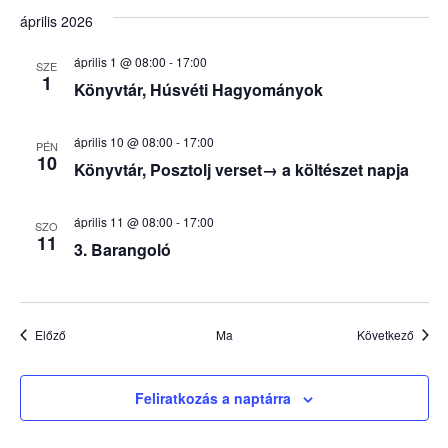
április 2026
április 1 @ 08:00
-
17:00
SZE
1
Könyvtár, Húsvéti Hagyományok
április 10 @ 08:00
-
17:00
PÉN
10
Könyvtár, Posztolj verset→ a költészet napja
április 11 @ 08:00
-
17:00
SZO
11
3. Barangoló
Események
Esem
Előző
Ma
Következő
Feliratkozás a naptárra