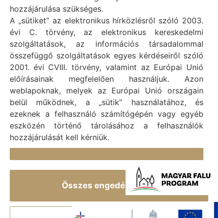
Adószám: 15727079-2-07
hozzájárulása szükséges.
Adatvédelmi tájékoztató
A „sütiket” az elektronikus hírközlésről szóló 2003.
évi C. törvény, az elektronikus kereskedelmi
Felelős: Bechtold Tamás polgármester
szolgáltatások, az információs társadalommal
Cím: H-2473 Vál, Vajda János utca 2.
összefüggő szolgáltatások egyes kérdéseiről szóló
Telefon: +36 (22) 353-411
2001. évi CVIII. törvény, valamint az Európai Unió
E-mail: polgarmester@val.hu
előírásainak megfelelően használjuk. Azon
weblapoknak, melyek az Európai Unió országain
belül működnek, a „sütik” használatához, és
Elérhetőségek
ezeknek a felhasználó számítógépén vagy egyéb
+36 (22) 353-411
eszközén történő tárolásához a felhasználók
hozzájárulását kell kérniük.
titkarsag@val.hu
Részletek
Vál Község Önkormányzata 2473 Vál, Vajda János u.
2.
Összes engedélyezése
Vál Község Önkormányzat 1996-2022 © Minden jog