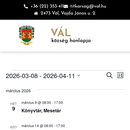
+36 (22) 353-411
titkarsag@val.hu
2473 Vál, Vajda János u. 2.
VÁL
község honlapja
Esem
Es
2026-03-08
 - 
2026-04-11
Keresett ki
Lista
Dátum
né
keres
kiválasztása.
március 2026
na
és
március 9 @ 08:00
-
17:00
HÉT
nézet
9
Könyvtár, Mesetár
válas
március 14 @ 08:00
-
17:00
SZO