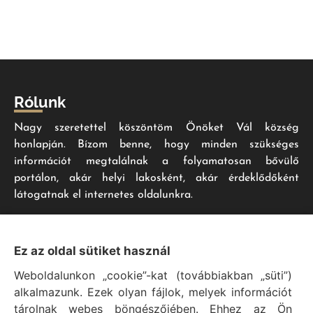
Rólunk
Nagy szeretettel köszöntöm Önöket Vál község
honlapján. Bízom benne, hogy minden szükséges
információt megtalálnak a folyamatosan bővülő
portálon, akár helyi lakosként, akár érdeklődőként
látogatnak el internetes oldalunkra.
Impresszum
Ez az oldal sütiket használ
Weboldalunkon „cookie”-kat (továbbiakban „süti”)
Vál Község Önkormányzat hivatalos honlapja
alkalmazunk. Ezek olyan fájlok, melyek információt
Vál Község Önkormányzat © 1996 - 2020
tárolnak webes böngészőjében. Ehhez az Ön