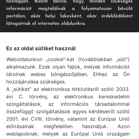
honlapján. Bízom benne, hogy minden szükséges
információt megtalálnak a folyamatosan bővülő
portálon, akár helyi lakosként, akár érdeklődőként
látogatnak el internetes oldalunkra.
Impresszum
Ez az oldal sütiket használ
Weboldalunkon „cookie”-kat (továbbiakban „süti”)
Vál Község Önkormányzat hivatalos honlapja
alkalmazunk. Ezek olyan fájlok, melyek információt
Vál Község Önkormányzat © 1996 - 2020
tárolnak webes böngészőjében. Ehhez az Ön
Adószám: 15727079-2-07
hozzájárulása szükséges.
Adatvédelmi tájékoztató
A „sütiket” az elektronikus hírközlésről szóló 2003.
évi C. törvény, az elektronikus kereskedelmi
Felelős: Bechtold Tamás polgármester
szolgáltatások, az információs társadalommal
Cím: H-2473 Vál, Vajda János utca 2.
összefüggő szolgáltatások egyes kérdéseiről szóló
Telefon: +36 (22) 353-411
2001. évi CVIII. törvény, valamint az Európai Unió
E-mail: polgarmester@val.hu
előírásainak megfelelően használjuk. Azon
weblapoknak, melyek az Európai Unió országain