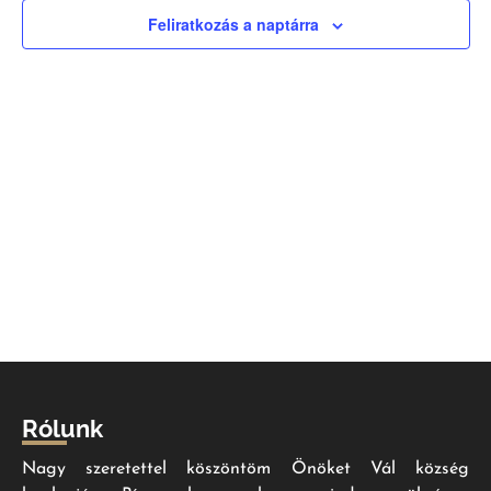
nézet
Feliratkozás a naptárra
válas
Rólunk
Nagy szeretettel köszöntöm Önöket Vál község