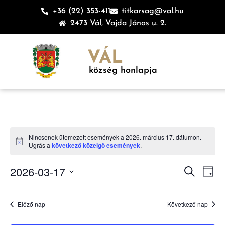
+36 (22) 353-411
titkarsag@val.hu
2473 Vál, Vajda János u. 2.
VÁL
község honlapja
Nincsenek ütemezett események a 2026. március 17. dátumon.
Notice
Ugrás a
következő közelgő események
.
Esem
Es
2026-03-17
Keresett ki
Nap
Dátum
né
keres
kiválasztása.
na
Előző nap
Következő nap
és