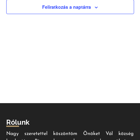
nézet
Feliratkozás a naptárra
válas
Rólunk
Nagy szeretettel köszöntöm Önöket Vál község