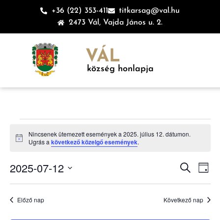
+36 (22) 353-411
titkarsag@val.hu
2473 Vál, Vajda János u. 2.
VÁL
község honlapja
Nincsenek ütemezett események a 2025. július 12. dátumon.
Notice
Ugrás a
következő közelgő események
.
Esem
Es
2025-07-12
Keresett ki
Nap
Dátum
né
keres
kiválasztása.
na
Előző nap
Következő nap
és