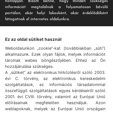
honlapján. Bízom benne, hogy minden szükséges
információt megtalálnak a folyamatosan bővülő
portálon, akár helyi lakosként, akár érdeklődőként
látogatnak el internetes oldalunkra.
Impresszum
Ez az oldal sütiket használ
Weboldalunkon „cookie”-kat (továbbiakban „süti”)
Vál Község Önkormányzat hivatalos honlapja
alkalmazunk. Ezek olyan fájlok, melyek információt
Vál Község Önkormányzat © 1996 - 2020
tárolnak webes böngészőjében. Ehhez az Ön
Adószám: 15727079-2-07
hozzájárulása szükséges.
Adatvédelmi tájékoztató
A „sütiket” az elektronikus hírközlésről szóló 2003.
évi C. törvény, az elektronikus kereskedelmi
Felelős: Bechtold Tamás polgármester
szolgáltatások, az információs társadalommal
Cím: H-2473 Vál, Vajda János utca 2.
összefüggő szolgáltatások egyes kérdéseiről szóló
Telefon: +36 (22) 353-411
2001. évi CVIII. törvény, valamint az Európai Unió
E-mail: polgarmester@val.hu
előírásainak megfelelően használjuk. Azon
weblapoknak, melyek az Európai Unió országain