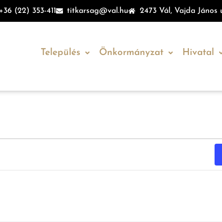
+36 (22) 353-411
titkarsag@val.hu
2473 Vál, Vajda János u
Település
Önkormányzat
Hivatal