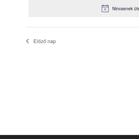
választás
a
Nincsenek üt
keresőszóval.
Előző nap