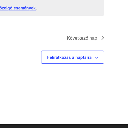
közelgő események
.
Következő nap
Feliratkozás a naptárra