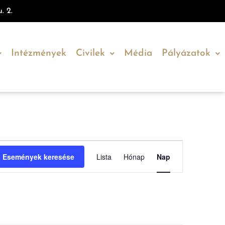
. 2.
Intézmények
Civilek
Média
Pályázatok
Esemény
Események keresése
Lista
Hónap
Nap
nézet
navigáció