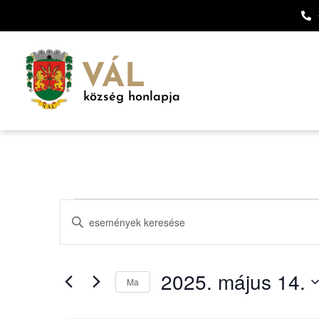
VÁL
község honlapja
Események
Írja
be
keresése
a
keresőszót.
Keresse
és
meg
2025. május 14.
a
Ma
nézet
Események
Dátum
-
kiválasztása.
t