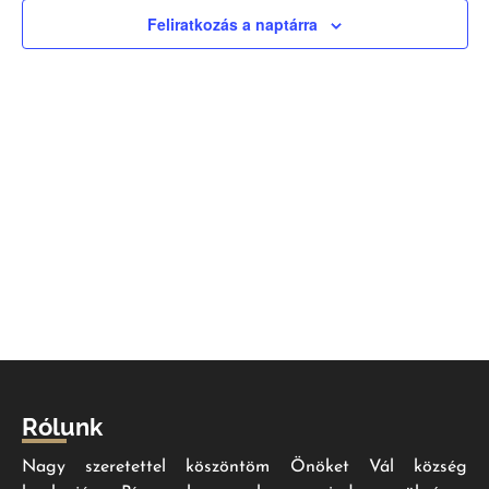
nézet
Feliratkozás a naptárra
válas
Rólunk
Nagy szeretettel köszöntöm Önöket Vál község