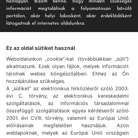
honlapján. Bízom benne, hogy minden szükséges
információt megtalálnak a folyamatosan bővülő
portálon, akár helyi lakosként, akár érdeklődőként
látogatnak el internetes oldalunkra.
Impresszum
Ez az oldal sütiket használ
Weboldalunkon „cookie”-kat (továbbiakban „süti”)
Vál Község Önkormányzat hivatalos honlapja
alkalmazunk. Ezek olyan fájlok, melyek információt
Vál Község Önkormányzat © 1996 - 2020
tárolnak webes böngészőjében. Ehhez az Ön
Adószám: 15727079-2-07
hozzájárulása szükséges.
Adatvédelmi tájékoztató
A „sütiket” az elektronikus hírközlésről szóló 2003.
évi C. törvény, az elektronikus kereskedelmi
Felelős: Bechtold Tamás polgármester
szolgáltatások, az információs társadalommal
Cím: H-2473 Vál, Vajda János utca 2.
összefüggő szolgáltatások egyes kérdéseiről szóló
Telefon: +36 (22) 353-411
2001. évi CVIII. törvény, valamint az Európai Unió
E-mail: polgarmester@val.hu
előírásainak megfelelően használjuk. Azon
weblapoknak, melyek az Európai Unió országain