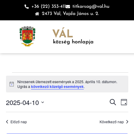
+36 (22) 353-411
titkarsag@val.hu
2473 Vál, Vajda János u. 2.
VÁL
község honlapja
Nincsenek ütemezett események a 2025. április 10. dátumon.
Notice
Ugrás a
következő közelgő események
.
Esem
Es
2025-04-10
Keresett ki
Nap
Dátum
né
keres
kiválasztása.
na
Előző nap
Következő nap
és