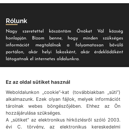
Rólunk
Nagy szeretettel köszöntöm Önöket Vál község
honlapján. Bízom benne, hogy minden szükséges
információt megtalálnak a folyamatosan bővülő
portálon, akár helyi lakosként, akár érdeklődőként
látogatnak el internetes oldalunkra.
Impresszum
Ez az oldal sütiket használ
Weboldalunkon „cookie”-kat (továbbiakban „süti”)
Vál Község Önkormányzat hivatalos honlapja
alkalmazunk. Ezek olyan fájlok, melyek információt
Vál Község Önkormányzat © 1996 - 2020
tárolnak webes böngészőjében. Ehhez az Ön
Adószám: 15727079-2-07
hozzájárulása szükséges.
Adatvédelmi tájékoztató
A „sütiket” az elektronikus hírközlésről szóló 2003.
évi C. törvény, az elektronikus kereskedelmi
Felelős: Bechtold Tamás polgármester