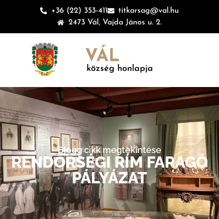
+36 (22) 353-411
titkarsag@val.hu
2473 Vál, Vajda János u. 2.
VÁL
község honlapja
Blogg cikk megtekintése
RENDŐRSÉGI RÍM FARAGÓ
PÁLYÁZAT