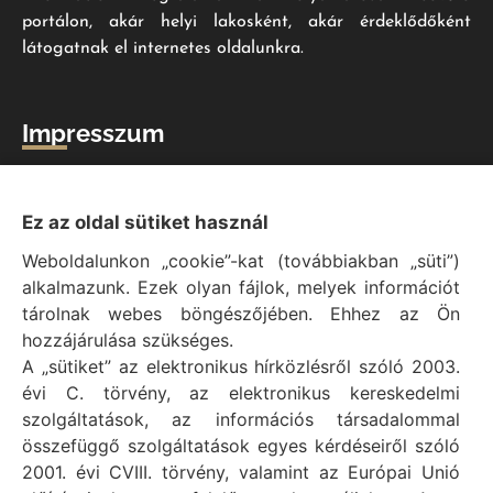
portálon, akár helyi lakosként, akár érdeklődőként
látogatnak el internetes oldalunkra.
Impresszum
Vál Község Önkormányzat hivatalos honlapja
Vál Község Önkormányzat © 1996 - 2020
Ez az oldal sütiket használ
Adószám: 15727079-2-07
Weboldalunkon „cookie”-kat (továbbiakban „süti”)
Adatvédelmi tájékoztató
alkalmazunk. Ezek olyan fájlok, melyek információt
Felelős: Bechtold Tamás polgármester
tárolnak webes böngészőjében. Ehhez az Ön
Cím: H-2473 Vál, Vajda János utca 2.
hozzájárulása szükséges.
Telefon: +36 (22) 353-411
A „sütiket” az elektronikus hírközlésről szóló 2003.
E-mail: polgarmester@val.hu
évi C. törvény, az elektronikus kereskedelmi
szolgáltatások, az információs társadalommal
összefüggő szolgáltatások egyes kérdéseiről szóló
Elérhetőségek
2001. évi CVIII. törvény, valamint az Európai Unió