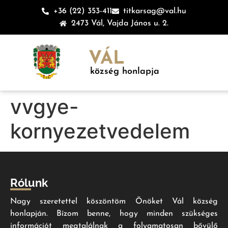
+36 (22) 353-411
titkarsag@val.hu
2473 Vál, Vajda János u. 2.
VÁL
község honlapja
vvgye-
kornyezetvedelem
Rólunk
Nagy szeretettel köszöntöm Önöket Vál község
honlapján. Bízom benne, hogy minden szükséges
információt megtalálnak a folyamatosan bővülő