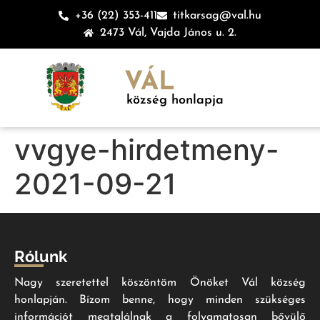
+36 (22) 353-411
titkarsag@val.hu
2473 Vál, Vajda János u. 2.
VÁL
község honlapja
vvgye-hirdetmeny-
2021-09-21
Rólunk
Nagy szeretettel köszöntöm Önöket Vál község
honlapján. Bízom benne, hogy minden szükséges
információt megtalálnak a folyamatosan bővülő