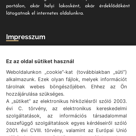
portálon, akár helyi lakosként, akár érdeklődőként
látogatnak el internetes oldalunkra.
Impresszum
Vál Község Önkormányzat hivatalos honlapja
Vál Község Önkormányzat © 1996 - 2020
Ez az oldal sütiket használ
Adószám: 15727079-2-07
Weboldalunkon „cookie”-kat (továbbiakban „süti”)
Adatvédelmi tájékoztató
alkalmazunk. Ezek olyan fájlok, melyek információt
Felelős: Bechtold Tamás polgármester
tárolnak webes böngészőjében. Ehhez az Ön
Cím: H-2473 Vál, Vajda János utca 2.
hozzájárulása szükséges.
Telefon: +36 (22) 353-411
A „sütiket” az elektronikus hírközlésről szóló 2003.
E-mail: polgarmester@val.hu
évi C. törvény, az elektronikus kereskedelmi
szolgáltatások, az információs társadalommal
összefüggő szolgáltatások egyes kérdéseiről szóló
Elérhetőségek
2001. évi CVIII. törvény, valamint az Európai Unió