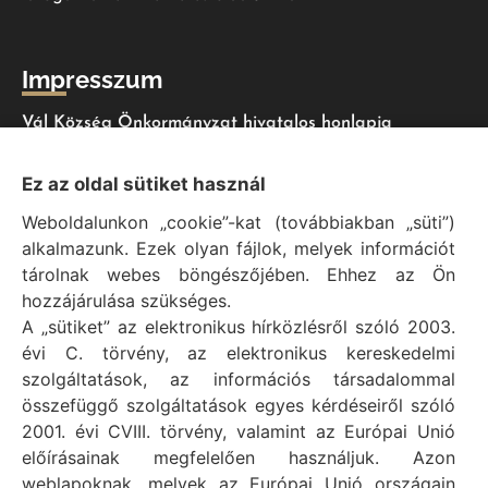
Impresszum
Vál Község Önkormányzat hivatalos honlapja
Vál Község Önkormányzat © 1996 - 2020
Ez az oldal sütiket használ
Adószám: 15727079-2-07
Weboldalunkon „cookie”-kat (továbbiakban „süti”)
Adatvédelmi tájékoztató
alkalmazunk. Ezek olyan fájlok, melyek információt
Felelős: Bechtold Tamás polgármester
tárolnak webes böngészőjében. Ehhez az Ön
Cím: H-2473 Vál, Vajda János utca 2.
hozzájárulása szükséges.
Telefon: +36 (22) 353-411
A „sütiket” az elektronikus hírközlésről szóló 2003.
E-mail: polgarmester@val.hu
évi C. törvény, az elektronikus kereskedelmi
szolgáltatások, az információs társadalommal
összefüggő szolgáltatások egyes kérdéseiről szóló
Elérhetőségek
2001. évi CVIII. törvény, valamint az Európai Unió
előírásainak megfelelően használjuk. Azon
+36 (22) 353-411
weblapoknak, melyek az Európai Unió országain