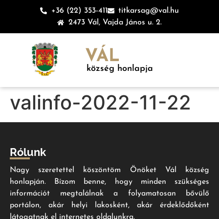
+36 (22) 353-411
titkarsag@val.hu
2473 Vál, Vajda János u. 2.
VÁL
község honlapja
valinfo-2022-11-22
Rólunk
Nagy szeretettel köszöntöm Önöket Vál község
honlapján. Bízom benne, hogy minden szükséges
információt megtalálnak a folyamatosan bővülő
portálon, akár helyi lakosként, akár érdeklődőként
látogatnak el internetes oldalunkra.