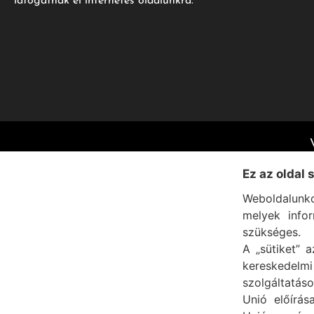
látogatnak el internetes oldalunkra.
Ez az oldal 
Weboldalunko
melyek info
szükséges.
A „sütiket” a
kereskedel
szolgáltatáso
Unió előírás