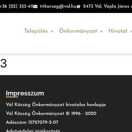
+36 (22) 353-411
titkarsag@val.hu
2473 Vál, Vajda János u
Település
Önkormányzat
Hivatal
13
Impresszum
Vál Község Önkormányzat hivatalos honlapja
Vál Község Önkormányzat © 1996 - 2020
Adószám: 15727079-2-07
Adatvédelmi tájékoztató