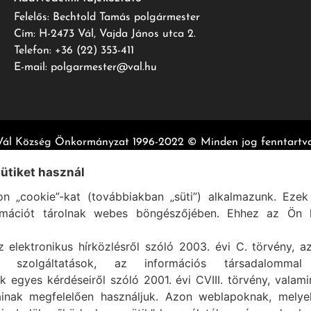
Felelős: Bechtold Tamás polgármester
Cím: H-2473 Vál, Vajda János utca 2.
Telefon: +36 (22) 353-411
E-mail: polgarmester@val.hu
Vál Község Önkormányzat 1996-2022 © Minden jog fenntartva
Szolgáltató:
ASIG Informatika Kft.
sütiket használ
n „cookie”-kat (továbbiakban „süti”) alkalmazunk. Ezek 
rmációt tárolnak webes böngészőjében. Ehhez az Ön h
z elektronikus hírközlésről szóló 2003. évi C. törvény, a
mi szolgáltatások, az információs társadalommal
k egyes kérdéseiről szóló 2001. évi CVIII. törvény, valam
ainak megfelelően használjuk. Azon weblapoknak, mely