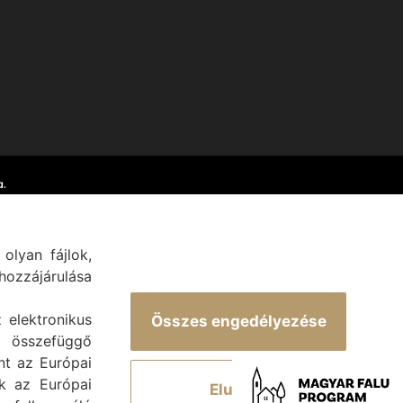
.
olyan fájlok,
ozzájárulása
z elektronikus
Összes engedélyezése
 összefüggő
int az Európai
ek az Európai
Elutasít