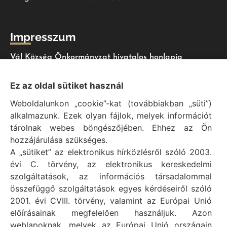
Impresszum
Vál Község Önkormányzat hivatalos honlapja
Vál Község Önkormányzat © 1996 - 2020
Ez az oldal sütiket használ
Adószám: 15727079-2-07
Weboldalunkon „cookie”-kat (továbbiakban „süti”)
Adatvédelmi tájékoztató
alkalmazunk. Ezek olyan fájlok, melyek információt
Felelős: Bechtold Tamás polgármester
tárolnak webes böngészőjében. Ehhez az Ön
Cím: H-2473 Vál, Vajda János utca 2.
hozzájárulása szükséges.
Telefon: +36 (22) 353-411
A „sütiket” az elektronikus hírközlésről szóló 2003.
E-mail: polgarmester@val.hu
évi C. törvény, az elektronikus kereskedelmi
szolgáltatások, az információs társadalommal
összefüggő szolgáltatások egyes kérdéseiről szóló
Elérhetőségek
2001. évi CVIII. törvény, valamint az Európai Unió
előírásainak megfelelően használjuk. Azon
+36 (22) 353-411
weblapoknak, melyek az Európai Unió országain