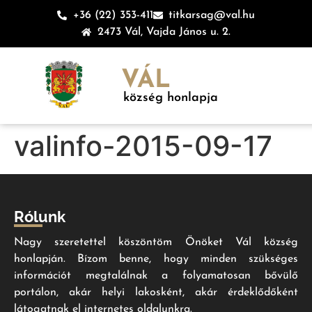
+36 (22) 353-411
titkarsag@val.hu
2473 Vál, Vajda János u. 2.
VÁL
község honlapja
valinfo-2015-09-17
Rólunk
Nagy szeretettel köszöntöm Önöket Vál község
honlapján. Bízom benne, hogy minden szükséges
információt megtalálnak a folyamatosan bővülő
portálon, akár helyi lakosként, akár érdeklődőként
látogatnak el internetes oldalunkra.