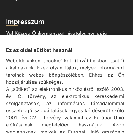
Impresszum
Vál Község Önkormányzat hivatalos honlapja
Vál Község Önkormányzat © 1996 - 2020
Ez az oldal sütiket használ
Adószám: 15727079-2-07
Weboldalunkon „cookie”-kat (továbbiakban „süti”)
Adatvédelmi tájékoztató
alkalmazunk. Ezek olyan fájlok, melyek információt
Felelős: Bechtold Tamás polgármester
tárolnak webes böngészőjében. Ehhez az Ön
Cím: H-2473 Vál, Vajda János utca 2.
hozzájárulása szükséges.
Telefon: +36 (22) 353-411
A „sütiket” az elektronikus hírközlésről szóló 2003.
E-mail: polgarmester@val.hu
évi C. törvény, az elektronikus kereskedelmi
szolgáltatások, az információs társadalommal
összefüggő szolgáltatások egyes kérdéseiről szóló
Elérhetőségek
2001. évi CVIII. törvény, valamint az Európai Unió
előírásainak megfelelően használjuk. Azon
+36 (22) 353-411
weblapoknak, melyek az Európai Unió országain