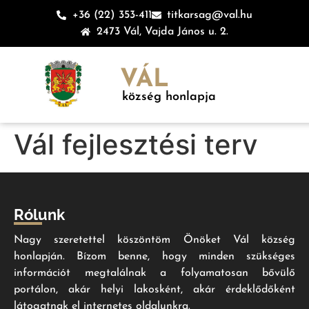
+36 (22) 353-411
titkarsag@val.hu
2473 Vál, Vajda János u. 2.
VÁL
község honlapja
Vál fejlesztési terv
Rólunk
Nagy szeretettel köszöntöm Önöket Vál község
honlapján. Bízom benne, hogy minden szükséges
információt megtalálnak a folyamatosan bővülő
portálon, akár helyi lakosként, akár érdeklődőként
látogatnak el internetes oldalunkra.