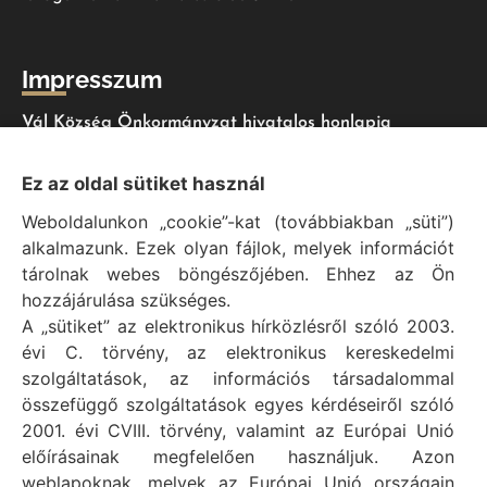
Impresszum
Vál Község Önkormányzat hivatalos honlapja
Vál Község Önkormányzat © 1996 - 2020
Ez az oldal sütiket használ
Adószám: 15727079-2-07
Weboldalunkon „cookie”-kat (továbbiakban „süti”)
Adatvédelmi tájékoztató
alkalmazunk. Ezek olyan fájlok, melyek információt
Felelős: Bechtold Tamás polgármester
tárolnak webes böngészőjében. Ehhez az Ön
Cím: H-2473 Vál, Vajda János utca 2.
hozzájárulása szükséges.
Telefon: +36 (22) 353-411
A „sütiket” az elektronikus hírközlésről szóló 2003.
E-mail: polgarmester@val.hu
évi C. törvény, az elektronikus kereskedelmi
szolgáltatások, az információs társadalommal
összefüggő szolgáltatások egyes kérdéseiről szóló
Elérhetőségek
2001. évi CVIII. törvény, valamint az Európai Unió
előírásainak megfelelően használjuk. Azon
+36 (22) 353-411
weblapoknak, melyek az Európai Unió országain