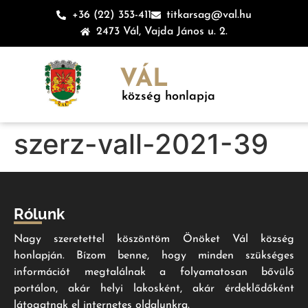
+36 (22) 353-411
titkarsag@val.hu
2473 Vál, Vajda János u. 2.
VÁL
község honlapja
szerz-vall-2021-39
Rólunk
Nagy szeretettel köszöntöm Önöket Vál község
honlapján. Bízom benne, hogy minden szükséges
információt megtalálnak a folyamatosan bővülő
portálon, akár helyi lakosként, akár érdeklődőként
látogatnak el internetes oldalunkra.