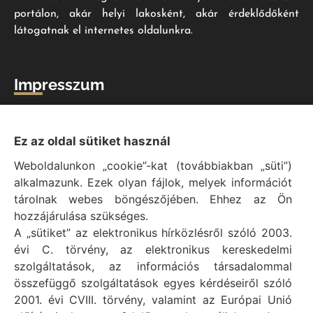
portálon, akár helyi lakosként, akár érdeklődőként
látogatnak el internetes oldalunkra.
Impresszum
Vál Község Önkormányzat hivatalos honlapja
Vál Község Önkormányzat © 1996 - 2020
Ez az oldal sütiket használ
Adószám: 15727079-2-07
Weboldalunkon „cookie”-kat (továbbiakban „süti”)
Adatvédelmi tájékoztató
alkalmazunk. Ezek olyan fájlok, melyek információt
Felelős: Bechtold Tamás polgármester
tárolnak webes böngészőjében. Ehhez az Ön
Cím: H-2473 Vál, Vajda János utca 2.
hozzájárulása szükséges.
Telefon: +36 (22) 353-411
A „sütiket” az elektronikus hírközlésről szóló 2003.
E-mail: polgarmester@val.hu
évi C. törvény, az elektronikus kereskedelmi
szolgáltatások, az információs társadalommal
összefüggő szolgáltatások egyes kérdéseiről szóló
Elérhetőségek
2001. évi CVIII. törvény, valamint az Európai Unió