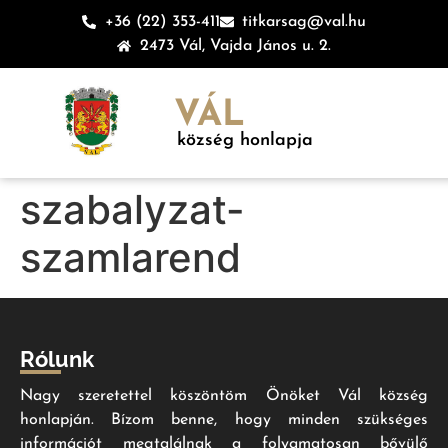
+36 (22) 353-411
titkarsag@val.hu
2473 Vál, Vajda János u. 2.
VÁL
község honlapja
szabalyzat-
szamlarend
Rólunk
Nagy szeretettel köszöntöm Önöket Vál község
honlapján. Bízom benne, hogy minden szükséges
információt megtalálnak a folyamatosan bővülő