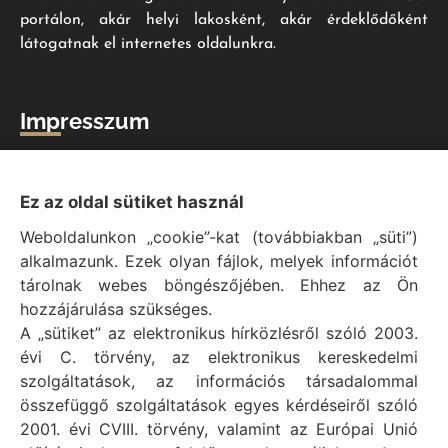
portálon, akár helyi lakosként, akár érdeklődőként
látogatnak el internetes oldalunkra.
Impresszum
Vál Község Önkormányzat hivatalos honlapja
Vál Község Önkormányzat © 1996 - 2020
Ez az oldal sütiket használ
Adószám: 15727079-2-07
Weboldalunkon „cookie”-kat (továbbiakban „süti”)
Adatvédelmi tájékoztató
alkalmazunk. Ezek olyan fájlok, melyek információt
Felelős: Bechtold Tamás polgármester
tárolnak webes böngészőjében. Ehhez az Ön
Cím: H-2473 Vál, Vajda János utca 2.
hozzájárulása szükséges.
Telefon: +36 (22) 353-411
A „sütiket” az elektronikus hírközlésről szóló 2003.
E-mail: polgarmester@val.hu
évi C. törvény, az elektronikus kereskedelmi
szolgáltatások, az információs társadalommal
összefüggő szolgáltatások egyes kérdéseiről szóló
Elérhetőségek
2001. évi CVIII. törvény, valamint az Európai Unió