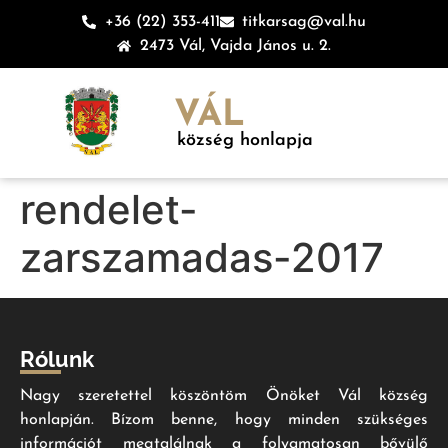
+36 (22) 353-411
titkarsag@val.hu
2473 Vál, Vajda János u. 2.
VÁL
község honlapja
rendelet-
zarszamadas-2017
Rólunk
Nagy szeretettel köszöntöm Önöket Vál község
honlapján. Bízom benne, hogy minden szükséges
információt megtalálnak a folyamatosan bővülő