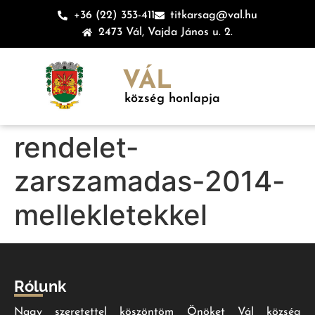
+36 (22) 353-411
titkarsag@val.hu
2473 Vál, Vajda János u. 2.
VÁL
község honlapja
rendelet-
zarszamadas-2014-
mellekletekkel
Rólunk
Nagy szeretettel köszöntöm Önöket Vál község