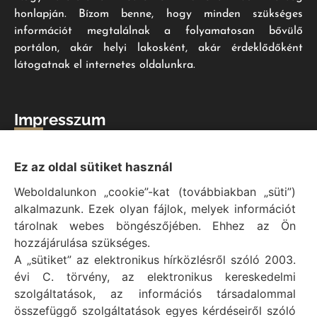
honlapján. Bízom benne, hogy minden szükséges
információt megtalálnak a folyamatosan bővülő
portálon, akár helyi lakosként, akár érdeklődőként
látogatnak el internetes oldalunkra.
Impresszum
Vál Község Önkormányzat hivatalos honlapja
Ez az oldal sütiket használ
Vál Község Önkormányzat © 1996 - 2020
Weboldalunkon „cookie”-kat (továbbiakban „süti”)
Adószám: 15727079-2-07
alkalmazunk. Ezek olyan fájlok, melyek információt
Adatvédelmi tájékoztató
tárolnak webes böngészőjében. Ehhez az Ön
Felelős: Bechtold Tamás polgármester
hozzájárulása szükséges.
Cím: H-2473 Vál, Vajda János utca 2.
A „sütiket” az elektronikus hírközlésről szóló 2003.
Telefon: +36 (22) 353-411
évi C. törvény, az elektronikus kereskedelmi
E-mail: polgarmester@val.hu
szolgáltatások, az információs társadalommal
összefüggő szolgáltatások egyes kérdéseiről szóló