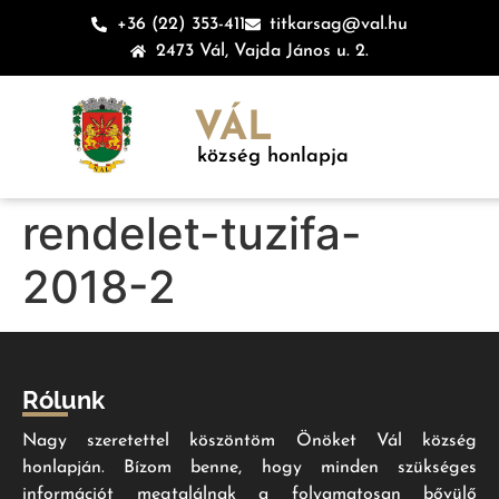
+36 (22) 353-411
titkarsag@val.hu
2473 Vál, Vajda János u. 2.
VÁL
község honlapja
rendelet-tuzifa-
2018-2
Rólunk
Nagy szeretettel köszöntöm Önöket Vál község
honlapján. Bízom benne, hogy minden szükséges
információt megtalálnak a folyamatosan bővülő