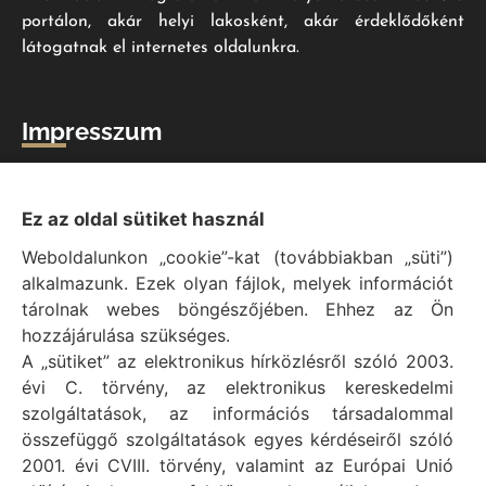
portálon, akár helyi lakosként, akár érdeklődőként
látogatnak el internetes oldalunkra.
Impresszum
Vál Község Önkormányzat hivatalos honlapja
Vál Község Önkormányzat © 1996 - 2020
Ez az oldal sütiket használ
Adószám: 15727079-2-07
Weboldalunkon „cookie”-kat (továbbiakban „süti”)
Adatvédelmi tájékoztató
alkalmazunk. Ezek olyan fájlok, melyek információt
Felelős: Bechtold Tamás polgármester
tárolnak webes böngészőjében. Ehhez az Ön
Cím: H-2473 Vál, Vajda János utca 2.
hozzájárulása szükséges.
Telefon: +36 (22) 353-411
A „sütiket” az elektronikus hírközlésről szóló 2003.
E-mail: polgarmester@val.hu
évi C. törvény, az elektronikus kereskedelmi
szolgáltatások, az információs társadalommal
összefüggő szolgáltatások egyes kérdéseiről szóló
Elérhetőségek
2001. évi CVIII. törvény, valamint az Európai Unió