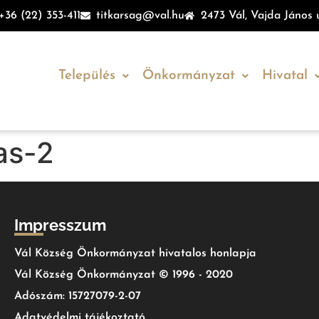
+36 (22) 353-411
titkarsag@val.hu
2473 Vál, Vajda János u
Település
Önkormányzat
Hivatal
as-2
Impresszum
Vál Község Önkormányzat hivatalos honlapja
Vál Község Önkormányzat © 1996 - 2020
Adószám: 15727079-2-07
Adatvédelmi tájékoztató