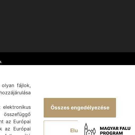
.
olyan fájlok,
ozzájárulása
z elektronikus
Összes engedélyezése
 összefüggő
int az Európai
ek az Európai
Elutasít