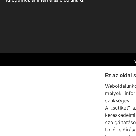
látogatnak el internetes oldalunkra.
Ez az oldal 
Weboldalunko
melyek info
szükséges.
A „sütiket” a
kereskedel
szolgáltatáso
Unió előírás