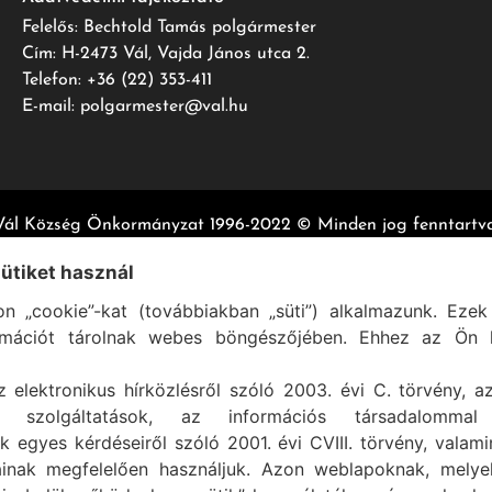
Felelős: Bechtold Tamás polgármester
Cím: H-2473 Vál, Vajda János utca 2.
Telefon: +36 (22) 353-411
E-mail: polgarmester@val.hu
Vál Község Önkormányzat 1996-2022 © Minden jog fenntartva
Szolgáltató:
ASIG Informatika Kft.
sütiket használ
n „cookie”-kat (továbbiakban „süti”) alkalmazunk. Ezek 
rmációt tárolnak webes böngészőjében. Ehhez az Ön h
z elektronikus hírközlésről szóló 2003. évi C. törvény, a
mi szolgáltatások, az információs társadalommal
k egyes kérdéseiről szóló 2001. évi CVIII. törvény, valam
ainak megfelelően használjuk. Azon weblapoknak, mely