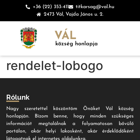
+36 (22) 353-411
titkarsag@val.hu
2473 Vál, Vajda János u. 2.
VÁL
község honlapja
rendelet-lobogo
Rólunk
Nagy szeretettel köszöntöm Önöket Vál község
honlapján. Bízom benne, hogy minden szükséges
információt megtalálnak a folyamatosan bővülő
portálon, akár helyi lakosként, akár érdeklődőként
látogatnak el internetes oldalunkra.