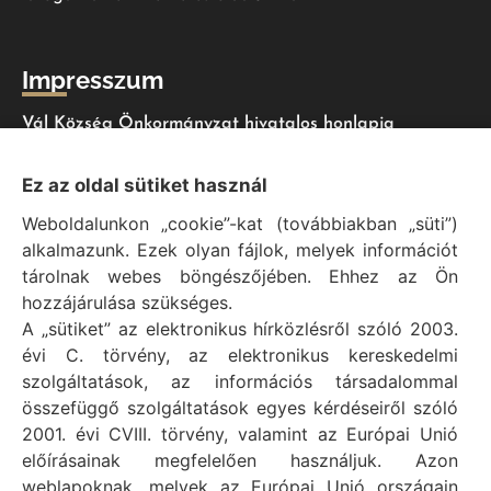
Impresszum
Vál Község Önkormányzat hivatalos honlapja
Vál Község Önkormányzat © 1996 - 2020
Ez az oldal sütiket használ
Adószám: 15727079-2-07
Weboldalunkon „cookie”-kat (továbbiakban „süti”)
Adatvédelmi tájékoztató
alkalmazunk. Ezek olyan fájlok, melyek információt
Felelős: Bechtold Tamás polgármester
tárolnak webes böngészőjében. Ehhez az Ön
Cím: H-2473 Vál, Vajda János utca 2.
hozzájárulása szükséges.
Telefon: +36 (22) 353-411
A „sütiket” az elektronikus hírközlésről szóló 2003.
E-mail: polgarmester@val.hu
évi C. törvény, az elektronikus kereskedelmi
szolgáltatások, az információs társadalommal
összefüggő szolgáltatások egyes kérdéseiről szóló
Elérhetőségek
2001. évi CVIII. törvény, valamint az Európai Unió
előírásainak megfelelően használjuk. Azon
+36 (22) 353-411
weblapoknak, melyek az Európai Unió országain