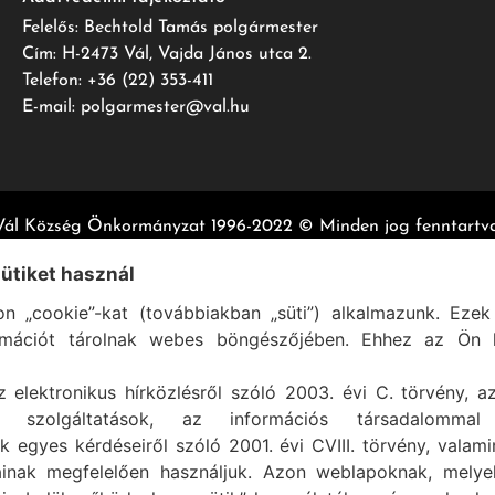
Felelős: Bechtold Tamás polgármester
Cím: H-2473 Vál, Vajda János utca 2.
Telefon: +36 (22) 353-411
E-mail: polgarmester@val.hu
Vál Község Önkormányzat 1996-2022 © Minden jog fenntartva
Szolgáltató:
ASIG Informatika Kft.
sütiket használ
n „cookie”-kat (továbbiakban „süti”) alkalmazunk. Ezek 
rmációt tárolnak webes böngészőjében. Ehhez az Ön h
z elektronikus hírközlésről szóló 2003. évi C. törvény, a
mi szolgáltatások, az információs társadalommal
k egyes kérdéseiről szóló 2001. évi CVIII. törvény, valam
ainak megfelelően használjuk. Azon weblapoknak, mely