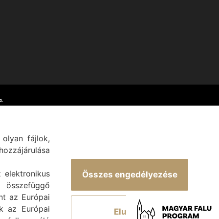
.
olyan fájlok,
ozzájárulása
z elektronikus
Összes engedélyezése
 összefüggő
int az Európai
ek az Európai
Elutasít