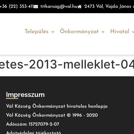
+36 (22) 353-411
titkarsag@val.hu
2473 Vál, Vajda János u
Település
Önkormányzat
Hivatal
vetes-2013-melleklet-0
Impresszum
Vál Község Önkormányzat hivatalos honlapja
Vál Község Önkormányzat © 1996 - 2020
Adószám: 15727079-2-07
Adatvédelmi tájékoztató