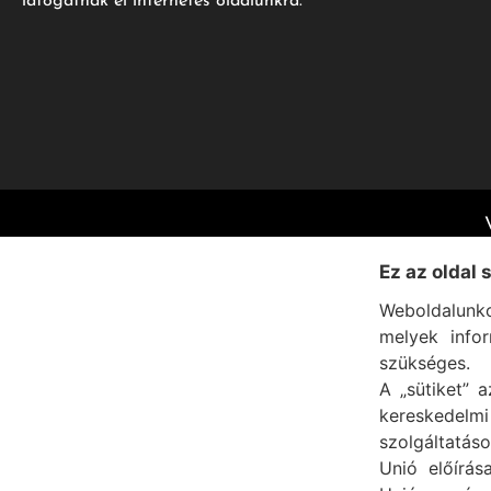
látogatnak el internetes oldalunkra.
Ez az oldal 
Weboldalunko
melyek info
szükséges.
A „sütiket” a
kereskedel
szolgáltatáso
Unió előírás