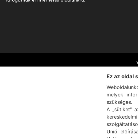
látogatnak el internetes oldalunkra.
Ez az oldal 
Weboldalunko
melyek info
szükséges.
A „sütiket” a
kereskedel
szolgáltatáso
Unió előírás