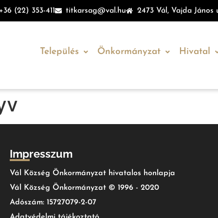
+36 (22) 353-411
titkarsag@val.hu
2473 Vál, Vajda János u
Település
Önkormányzat
Hivatal
yv
Impresszum
Vál Község Önkormányzat hivatalos honlapja
Vál Község Önkormányzat © 1996 - 2020
Adószám: 15727079-2-07
Adatvédelmi tájékoztató