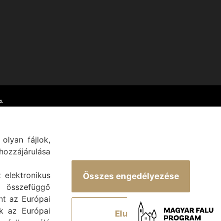
.
olyan fájlok,
ozzájárulása
z elektronikus
Összes engedélyezése
 összefüggő
int az Európai
ek az Európai
Elutasít