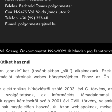
Felelős: Bechtold Tamás polgármester
Cím: H-2473 Vál, Vajda János utca 2.
Telefon: +36 (22) 353-411
E-mail: polgarmester@val.hu
Vál Község Önkormányzat 1996-2022 © Minden jog fenntartva
Szolgáltató:
ASIG Informatika Kft.
sütiket használ
n „cookie”-kat (továbbiakban „süti”) alkalmazunk. Ezek 
rmációt tárolnak webes böngészőjében. Ehhez az Ön h
z elektronikus hírközlésről szóló 2003. évi C. törvény, a
mi szolgáltatások, az információs társadalommal
k egyes kérdéseiről szóló 2001. évi CVIII. törvény, valam
ainak megfelelően használjuk. Azon weblapoknak, mely