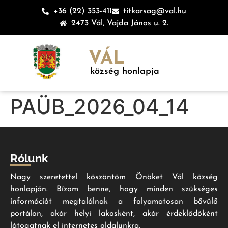
+36 (22) 353-411
titkarsag@val.hu
2473 Vál, Vajda János u. 2.
VÁL
község honlapja
PAÜB_2026_04_14
Rólunk
Nagy szeretettel köszöntöm Önöket Vál község
honlapján. Bízom benne, hogy minden szükséges
információt megtalálnak a folyamatosan bővülő
portálon, akár helyi lakosként, akár érdeklődőként
látogatnak el internetes oldalunkra.