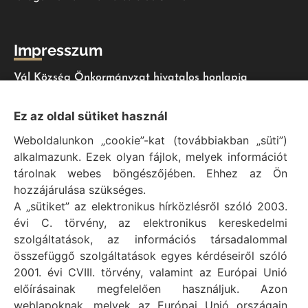
Impresszum
Vál Község Önkormányzat hivatalos honlapja
Vál Község Önkormányzat © 1996 - 2020
Ez az oldal sütiket használ
Adószám: 15727079-2-07
Weboldalunkon „cookie”-kat (továbbiakban „süti”)
Adatvédelmi tájékoztató
alkalmazunk. Ezek olyan fájlok, melyek információt
Felelős: Bechtold Tamás polgármester
tárolnak webes böngészőjében. Ehhez az Ön
Cím: H-2473 Vál, Vajda János utca 2.
hozzájárulása szükséges.
Telefon: +36 (22) 353-411
A „sütiket” az elektronikus hírközlésről szóló 2003.
E-mail: polgarmester@val.hu
évi C. törvény, az elektronikus kereskedelmi
szolgáltatások, az információs társadalommal
összefüggő szolgáltatások egyes kérdéseiről szóló
Elérhetőségek
2001. évi CVIII. törvény, valamint az Európai Unió
előírásainak megfelelően használjuk. Azon
+36 (22) 353-411
weblapoknak, melyek az Európai Unió országain