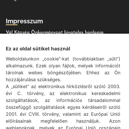
Impresszum
Vál Község Önkormányzat hivatalos honlapja
Vál Község Önkormányzat © 1996 - 2020
Ez az oldal sütiket használ
Adószám: 15727079-2-07
Weboldalunkon „cookie”-kat (továbbiakban „süti”)
Adatvédelmi tájékoztató
alkalmazunk. Ezek olyan fájlok, melyek információt
Felelős: Bechtold Tamás polgármester
tárolnak webes böngészőjében. Ehhez az Ön
Cím: H-2473 Vál, Vajda János utca 2.
hozzájárulása szükséges.
Telefon: +36 (22) 353-411
A „sütiket” az elektronikus hírközlésről szóló 2003.
E-mail: polgarmester@val.hu
évi C. törvény, az elektronikus kereskedelmi
szolgáltatások, az információs társadalommal
összefüggő szolgáltatások egyes kérdéseiről szóló
Elérhetőségek
2001. évi CVIII. törvény, valamint az Európai Unió
előírásainak megfelelően használjuk. Azon
+36 (22) 353-411
weblapoknak, melyek az Európai Unió országain