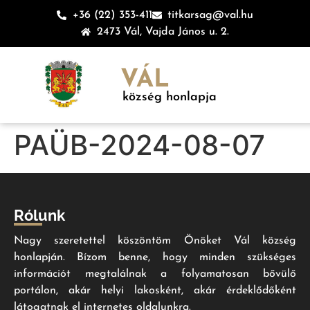
+36 (22) 353-411
titkarsag@val.hu
2473 Vál, Vajda János u. 2.
VÁL
község honlapja
PAÜB-2024-08-07
Rólunk
Nagy szeretettel köszöntöm Önöket Vál község
honlapján. Bízom benne, hogy minden szükséges
információt megtalálnak a folyamatosan bővülő
portálon, akár helyi lakosként, akár érdeklődőként
látogatnak el internetes oldalunkra.