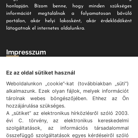
honlapján. Bízom benne, hogy minden szükséges
információt megtalálnak a folyamatosan bővülő
portálon, akár helyi lakosként, akár érdeklődőként
látogatnak el internetes oldalunkra.
Impresszum
Vál Község Önkormányzat hivatalos honlapja
Ez az oldal sütiket használ
Vál Község Önkormányzat © 1996 - 2020
Weboldalunkon „cookie”-kat (továbbiakban „süti”)
Adószám: 15727079-2-07
alkalmazunk. Ezek olyan fájlok, melyek információt
Adatvédelmi tájékoztató
tárolnak webes böngészőjében. Ehhez az Ön
Felelős: Bechtold Tamás polgármester
hozzájárulása szükséges.
Cím: H-2473 Vál, Vajda János utca 2.
A „sütiket” az elektronikus hírközlésről szóló 2003.
Telefon: +36 (22) 353-411
évi C. törvény, az elektronikus kereskedelmi
E-mail: polgarmester@val.hu
szolgáltatások, az információs társadalommal
összefüggő szolgáltatások egyes kérdéseiről szóló