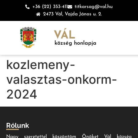
+36 (22) 353-411
titkarsag@val.hu
2473 Vál, Vajda János u. 2.
VÁL
község honlapja
kozlemeny-
valasztas-onkorm-
2024
Rólunk
Nagy szeretettel köszöntöm Önöket Vál község