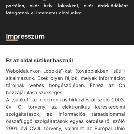
portálon, akár helyi lakosként, akár érdeklődőként
látogatnak el internetes oldalunkra.
Impresszum
Vál Község Önkormányzat hivatalos honlapja
Vál Község Önkormányzat © 1996 - 2020
Ez az oldal sütiket használ
Adószám: 15727079-2-07
Weboldalunkon „cookie”-kat (továbbiakban „süti”)
Adatvédelmi tájékoztató
alkalmazunk. Ezek olyan fájlok, melyek információt
Felelős: Bechtold Tamás polgármester
tárolnak webes böngészőjében. Ehhez az Ön
Cím: H-2473 Vál, Vajda János utca 2.
hozzájárulása szükséges.
Telefon: +36 (22) 353-411
A „sütiket” az elektronikus hírközlésről szóló 2003.
E-mail: polgarmester@val.hu
évi C. törvény, az elektronikus kereskedelmi
szolgáltatások, az információs társadalommal
összefüggő szolgáltatások egyes kérdéseiről szóló
Elérhetőségek
2001. évi CVIII. törvény, valamint az Európai Unió