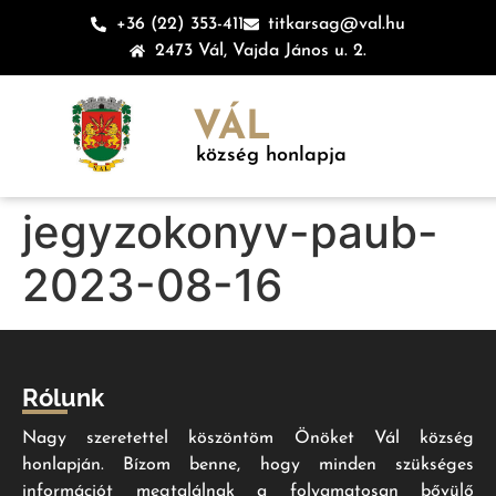
+36 (22) 353-411
titkarsag@val.hu
2473 Vál, Vajda János u. 2.
VÁL
község honlapja
jegyzokonyv-paub-
2023-08-16
Rólunk
Nagy szeretettel köszöntöm Önöket Vál község
honlapján. Bízom benne, hogy minden szükséges
információt megtalálnak a folyamatosan bővülő