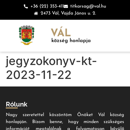
+36 (22) 353-411
titkarsag@val.hu
2473 Vál, Vajda János u. 2.
VÁL
község honlapja
jegyzokonyv-kt-
2023-11-22
Rólunk
Nagy szeretettel köszöntöm Önöket Vál község
honlapján. Bízom benne, hogy minden szükséges
információt megtalálnak a folyamatosan bővülő