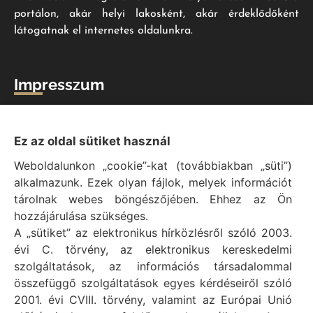
portálon, akár helyi lakosként, akár érdeklődőként
látogatnak el internetes oldalunkra.
Impresszum
Vál Község Önkormányzat hivatalos honlapja
Vál Község Önkormányzat © 1996 - 2020
Ez az oldal sütiket használ
Adószám: 15727079-2-07
Weboldalunkon „cookie”-kat (továbbiakban „süti”)
Adatvédelmi tájékoztató
alkalmazunk. Ezek olyan fájlok, melyek információt
Felelős: Bechtold Tamás polgármester
tárolnak webes böngészőjében. Ehhez az Ön
Cím: H-2473 Vál, Vajda János utca 2.
hozzájárulása szükséges.
Telefon: +36 (22) 353-411
A „sütiket” az elektronikus hírközlésről szóló 2003.
E-mail: polgarmester@val.hu
évi C. törvény, az elektronikus kereskedelmi
szolgáltatások, az információs társadalommal
összefüggő szolgáltatások egyes kérdéseiről szóló
Elérhetőségek
2001. évi CVIII. törvény, valamint az Európai Unió