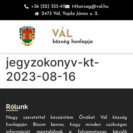
+36 (22) 353-411
titkarsag@val.hu
2473 Vál, Vajda János u. 2.
VÁL
község honlapja
jegyzokonyv-kt-
2023-08-16
Rólunk
Nagy szeretettel köszöntöm Önöket Vál község
honlapján. Bízom benne, hogy minden szükséges
információt megtalálnak a folyamatosan bővülő