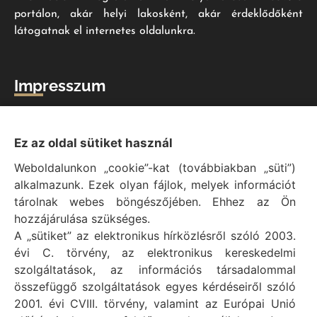
portálon, akár helyi lakosként, akár érdeklődőként
látogatnak el internetes oldalunkra.
Impresszum
Vál Község Önkormányzat hivatalos honlapja
Vál Község Önkormányzat © 1996 - 2020
Ez az oldal sütiket használ
Adószám: 15727079-2-07
Weboldalunkon „cookie”-kat (továbbiakban „süti”)
Adatvédelmi tájékoztató
alkalmazunk. Ezek olyan fájlok, melyek információt
Felelős: Bechtold Tamás polgármester
tárolnak webes böngészőjében. Ehhez az Ön
Cím: H-2473 Vál, Vajda János utca 2.
hozzájárulása szükséges.
Telefon: +36 (22) 353-411
A „sütiket” az elektronikus hírközlésről szóló 2003.
E-mail: polgarmester@val.hu
évi C. törvény, az elektronikus kereskedelmi
szolgáltatások, az információs társadalommal
összefüggő szolgáltatások egyes kérdéseiről szóló
Elérhetőségek
2001. évi CVIII. törvény, valamint az Európai Unió