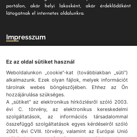
portálon, akár helyi lakosként, akár érdeklődőként
látogatnak el internetes oldalunkra.
Impresszum
Vál Község Önkormányzat hivatalos honlapja
Vál Község Önkormányzat © 1996 - 2020
Ez az oldal sütiket használ
Adószám: 15727079-2-07
Weboldalunkon „cookie”-kat (továbbiakban „süti”)
Adatvédelmi tájékoztató
alkalmazunk. Ezek olyan fájlok, melyek információt
Felelős: Bechtold Tamás polgármester
tárolnak webes böngészőjében. Ehhez az Ön
Cím: H-2473 Vál, Vajda János utca 2.
hozzájárulása szükséges.
Telefon: +36 (22) 353-411
A „sütiket” az elektronikus hírközlésről szóló 2003.
E-mail: polgarmester@val.hu
évi C. törvény, az elektronikus kereskedelmi
szolgáltatások, az információs társadalommal
összefüggő szolgáltatások egyes kérdéseiről szóló
Elérhetőségek
2001. évi CVIII. törvény, valamint az Európai Unió