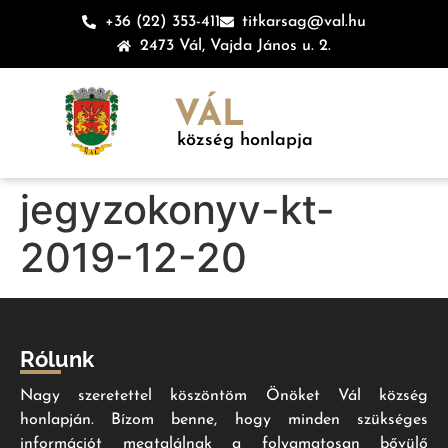
+36 (22) 353-411
titkarsag@val.hu
2473 Vál, Vajda János u. 2.
VÁL
község honlapja
jegyzokonyv-kt-
2019-12-20
Rólunk
Nagy szeretettel köszöntöm Önöket Vál község
honlapján. Bízom benne, hogy minden szükséges
információt megtalálnak a folyamatosan bővülő