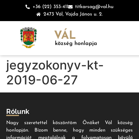
+36 (22) 353-411
titkarsag@val.hu
2473 Vál, Vajda János u. 2.
VÁL
község honlapja
jegyzokonyv-kt-
2019-06-27
Rólunk
Nagy szeretettel köszöntöm Önöket Vál község
honlapján. Bízom benne, hogy minden szükséges
információt megtalálnak a folyamatosan bővülő