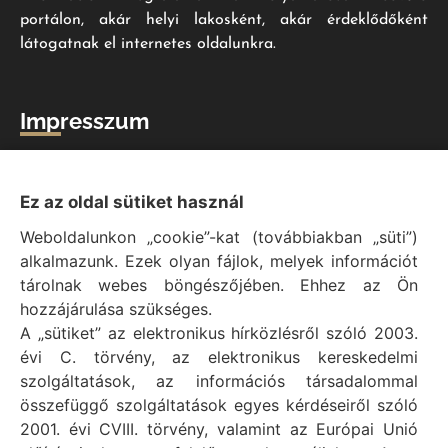
portálon, akár helyi lakosként, akár érdeklődőként
látogatnak el internetes oldalunkra.
Impresszum
Vál Község Önkormányzat hivatalos honlapja
Vál Község Önkormányzat © 1996 - 2020
Ez az oldal sütiket használ
Adószám: 15727079-2-07
Weboldalunkon „cookie”-kat (továbbiakban „süti”)
Adatvédelmi tájékoztató
alkalmazunk. Ezek olyan fájlok, melyek információt
Felelős: Bechtold Tamás polgármester
tárolnak webes böngészőjében. Ehhez az Ön
Cím: H-2473 Vál, Vajda János utca 2.
hozzájárulása szükséges.
Telefon: +36 (22) 353-411
A „sütiket” az elektronikus hírközlésről szóló 2003.
E-mail: polgarmester@val.hu
évi C. törvény, az elektronikus kereskedelmi
szolgáltatások, az információs társadalommal
összefüggő szolgáltatások egyes kérdéseiről szóló
Elérhetőségek
2001. évi CVIII. törvény, valamint az Európai Unió