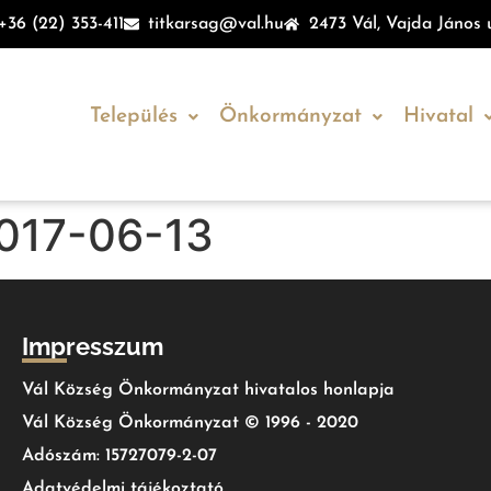
+36 (22) 353-411
titkarsag@val.hu
2473 Vál, Vajda János u
Település
Önkormányzat
Hivatal
2017-06-13
Impresszum
Vál Község Önkormányzat hivatalos honlapja
Vál Község Önkormányzat © 1996 - 2020
Adószám: 15727079-2-07
Adatvédelmi tájékoztató