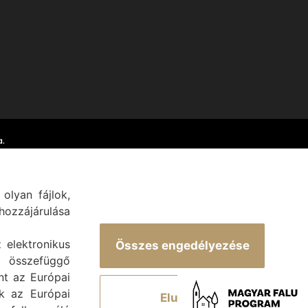
.
olyan fájlok,
ozzájárulása
z elektronikus
Összes engedélyezése
 összefüggő
int az Európai
ek az Európai
Elutasít