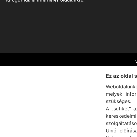
látogatnak el internetes oldalunkra.
Ez az oldal 
Weboldalunko
melyek info
szükséges.
A „sütiket” a
kereskedel
szolgáltatáso
Unió előírás