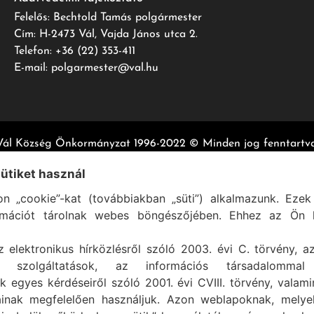
Felelős: Bechtold Tamás polgármester
Cím: H-2473 Vál, Vajda János utca 2.
Telefon: +36 (22) 353-411
E-mail: polgarmester@val.hu
Vál Község Önkormányzat 1996-2022 © Minden jog fenntartva
Szolgáltató:
ASIG Informatika Kft.
sütiket használ
n „cookie”-kat (továbbiakban „süti”) alkalmazunk. Ezek 
rmációt tárolnak webes böngészőjében. Ehhez az Ön h
z elektronikus hírközlésről szóló 2003. évi C. törvény, a
mi szolgáltatások, az információs társadalommal
k egyes kérdéseiről szóló 2001. évi CVIII. törvény, valam
ainak megfelelően használjuk. Azon weblapoknak, mely