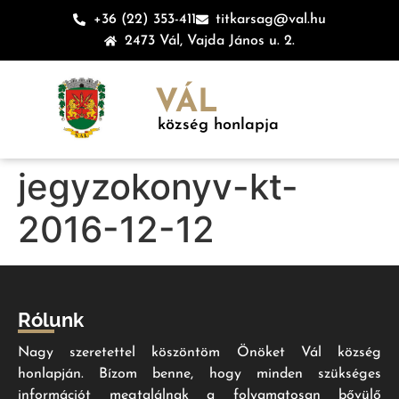
+36 (22) 353-411
titkarsag@val.hu
2473 Vál, Vajda János u. 2.
VÁL
község honlapja
jegyzokonyv-kt-
2016-12-12
Rólunk
Nagy szeretettel köszöntöm Önöket Vál község
honlapján. Bízom benne, hogy minden szükséges
információt megtalálnak a folyamatosan bővülő