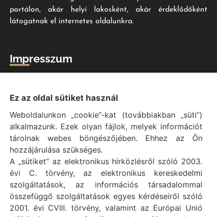
portálon, akár helyi lakosként, akár érdeklődőként
látogatnak el internetes oldalunkra.
Impresszum
Vál Község Önkormányzat hivatalos honlapja
Vál Község Önkormányzat © 1996 - 2020
Ez az oldal sütiket használ
Adószám: 15727079-2-07
Weboldalunkon „cookie”-kat (továbbiakban „süti”)
Adatvédelmi tájékoztató
alkalmazunk. Ezek olyan fájlok, melyek információt
Felelős: Bechtold Tamás polgármester
tárolnak webes böngészőjében. Ehhez az Ön
Cím: H-2473 Vál, Vajda János utca 2.
hozzájárulása szükséges.
Telefon: +36 (22) 353-411
A „sütiket” az elektronikus hírközlésről szóló 2003.
E-mail: polgarmester@val.hu
évi C. törvény, az elektronikus kereskedelmi
szolgáltatások, az információs társadalommal
összefüggő szolgáltatások egyes kérdéseiről szóló
Elérhetőségek
2001. évi CVIII. törvény, valamint az Európai Unió