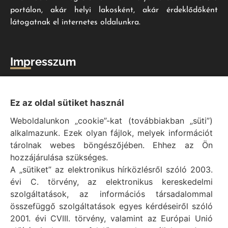
portálon, akár helyi lakosként, akár érdeklődőként
látogatnak el internetes oldalunkra.
Impresszum
Vál Község Önkormányzat hivatalos honlapja
Vál Község Önkormányzat © 1996 - 2020
Ez az oldal sütiket használ
Adószám: 15727079-2-07
Weboldalunkon „cookie”-kat (továbbiakban „süti”)
Adatvédelmi tájékoztató
alkalmazunk. Ezek olyan fájlok, melyek információt
Felelős: Bechtold Tamás polgármester
tárolnak webes böngészőjében. Ehhez az Ön
Cím: H-2473 Vál, Vajda János utca 2.
hozzájárulása szükséges.
Telefon: +36 (22) 353-411
A „sütiket” az elektronikus hírközlésről szóló 2003.
E-mail: polgarmester@val.hu
évi C. törvény, az elektronikus kereskedelmi
szolgáltatások, az információs társadalommal
összefüggő szolgáltatások egyes kérdéseiről szóló
Elérhetőségek
2001. évi CVIII. törvény, valamint az Európai Unió