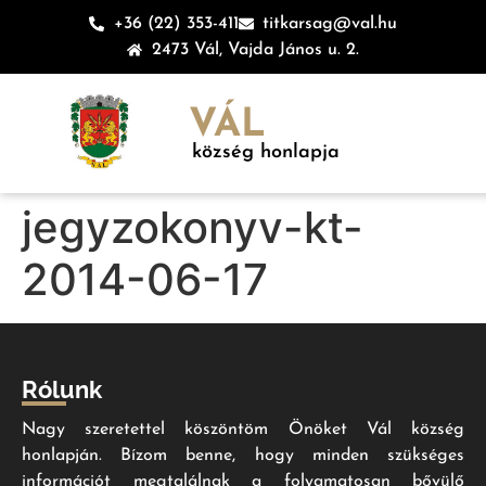
+36 (22) 353-411
titkarsag@val.hu
2473 Vál, Vajda János u. 2.
VÁL
község honlapja
jegyzokonyv-kt-
2014-06-17
Rólunk
Nagy szeretettel köszöntöm Önöket Vál község
honlapján. Bízom benne, hogy minden szükséges
információt megtalálnak a folyamatosan bővülő