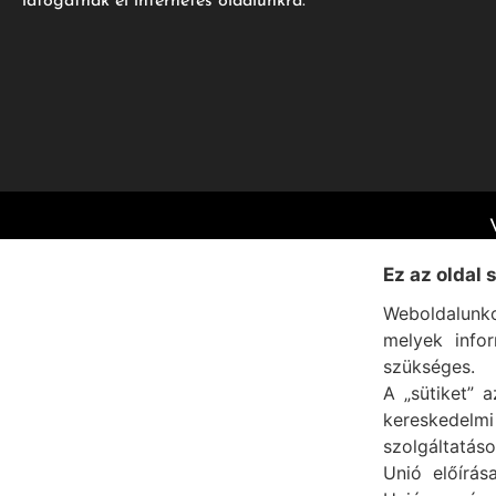
látogatnak el internetes oldalunkra.
Ez az oldal 
Weboldalunko
melyek info
szükséges.
A „sütiket” a
kereskedel
szolgáltatáso
Unió előírás