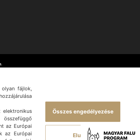
.
olyan fájlok,
ozzájárulása
z elektronikus
Összes engedélyezése
 összefüggő
int az Európai
ek az Európai
Elutasít