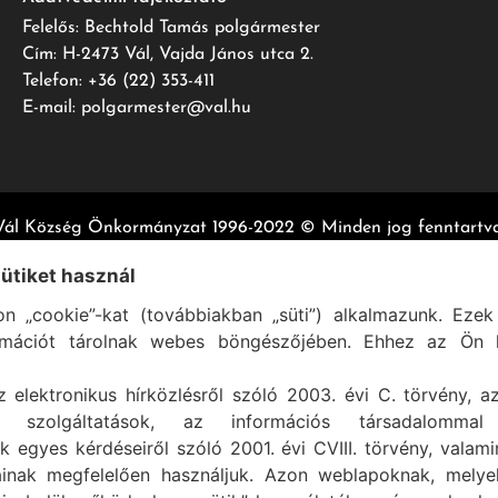
Felelős: Bechtold Tamás polgármester
Cím: H-2473 Vál, Vajda János utca 2.
Telefon: +36 (22) 353-411
E-mail: polgarmester@val.hu
Vál Község Önkormányzat 1996-2022 © Minden jog fenntartva
Szolgáltató:
ASIG Informatika Kft.
sütiket használ
n „cookie”-kat (továbbiakban „süti”) alkalmazunk. Ezek 
rmációt tárolnak webes böngészőjében. Ehhez az Ön h
z elektronikus hírközlésről szóló 2003. évi C. törvény, a
mi szolgáltatások, az információs társadalommal
k egyes kérdéseiről szóló 2001. évi CVIII. törvény, valam
ainak megfelelően használjuk. Azon weblapoknak, mely