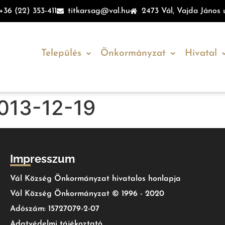
+36 (22) 353-411
titkarsag@val.hu
2473 Vál, Vajda János u
Település
Önkormányzat
Hivatal
013-12-19
Impresszum
Vál Község Önkormányzat hivatalos honlapja
Vál Község Önkormányzat © 1996 - 2020
Adószám: 15727079-2-07
Adatvédelmi tájékoztató