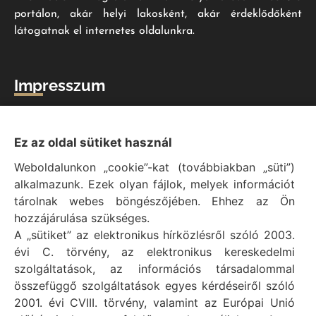
portálon, akár helyi lakosként, akár érdeklődőként
látogatnak el internetes oldalunkra.
Impresszum
Vál Község Önkormányzat hivatalos honlapja
Vál Község Önkormányzat © 1996 - 2020
Ez az oldal sütiket használ
Adószám: 15727079-2-07
Weboldalunkon „cookie”-kat (továbbiakban „süti”)
Adatvédelmi tájékoztató
alkalmazunk. Ezek olyan fájlok, melyek információt
Felelős: Bechtold Tamás polgármester
tárolnak webes böngészőjében. Ehhez az Ön
Cím: H-2473 Vál, Vajda János utca 2.
hozzájárulása szükséges.
Telefon: +36 (22) 353-411
A „sütiket” az elektronikus hírközlésről szóló 2003.
E-mail: polgarmester@val.hu
évi C. törvény, az elektronikus kereskedelmi
szolgáltatások, az információs társadalommal
összefüggő szolgáltatások egyes kérdéseiről szóló
Elérhetőségek
2001. évi CVIII. törvény, valamint az Európai Unió