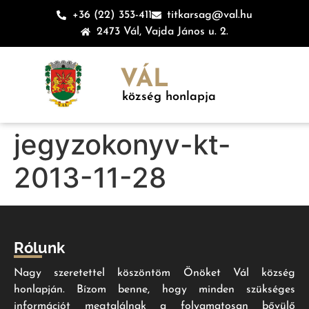
+36 (22) 353-411
titkarsag@val.hu
2473 Vál, Vajda János u. 2.
VÁL
község honlapja
jegyzokonyv-kt-
2013-11-28
Rólunk
Nagy szeretettel köszöntöm Önöket Vál község
honlapján. Bízom benne, hogy minden szükséges
információt megtalálnak a folyamatosan bővülő