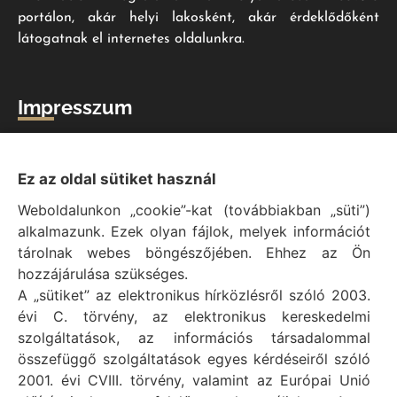
portálon, akár helyi lakosként, akár érdeklődőként
látogatnak el internetes oldalunkra.
Impresszum
Vál Község Önkormányzat hivatalos honlapja
Vál Község Önkormányzat © 1996 - 2020
Ez az oldal sütiket használ
Adószám: 15727079-2-07
Weboldalunkon „cookie”-kat (továbbiakban „süti”)
Adatvédelmi tájékoztató
alkalmazunk. Ezek olyan fájlok, melyek információt
Felelős: Bechtold Tamás polgármester
tárolnak webes böngészőjében. Ehhez az Ön
Cím: H-2473 Vál, Vajda János utca 2.
hozzájárulása szükséges.
Telefon: +36 (22) 353-411
A „sütiket” az elektronikus hírközlésről szóló 2003.
E-mail: polgarmester@val.hu
évi C. törvény, az elektronikus kereskedelmi
szolgáltatások, az információs társadalommal
összefüggő szolgáltatások egyes kérdéseiről szóló
Elérhetőségek
2001. évi CVIII. törvény, valamint az Európai Unió