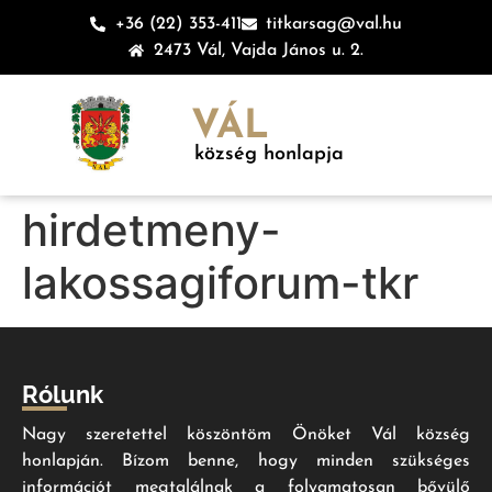
+36 (22) 353-411
titkarsag@val.hu
2473 Vál, Vajda János u. 2.
VÁL
község honlapja
hirdetmeny-
lakossagiforum-tkr
Rólunk
Nagy szeretettel köszöntöm Önöket Vál község
honlapján. Bízom benne, hogy minden szükséges
információt megtalálnak a folyamatosan bővülő