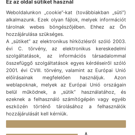
Impresszum
Ez az oldal sütiket használ
Weboldalunkon „cookie”-kat (továbbiakban „süti”)
Vál Község Önkormányzat hivatalos honlapja
alkalmazunk. Ezek olyan fájlok, melyek információt
Vál Község Önkormányzat © 1996 - 2020
tárolnak webes böngészőjében. Ehhez az Ön
Adószám: 15727079-2-07
hozzájárulása szükséges.
Adatvédelmi tájékoztató
A „sütiket” az elektronikus hírközlésről szóló 2003.
évi C. törvény, az elektronikus kereskedelmi
Felelős: Bechtold Tamás polgármester
szolgáltatások, az információs társadalommal
Cím: H-2473 Vál, Vajda János utca 2.
összefüggő szolgáltatások egyes kérdéseiről szóló
Telefon: +36 (22) 353-411
2001. évi CVIII. törvény, valamint az Európai Unió
E-mail: polgarmester@val.hu
előírásainak megfelelően használjuk. Azon
weblapoknak, melyek az Európai Unió országain
belül működnek, a „sütik” használatához, és
Elérhetőségek
ezeknek a felhasználó számítógépén vagy egyéb
+36 (22) 353-411
eszközén történő tárolásához a felhasználók
hozzájárulását kell kérniük.
titkarsag@val.hu
Részletek
Vál Község Önkormányzata 2473 Vál, Vajda János u.
2.