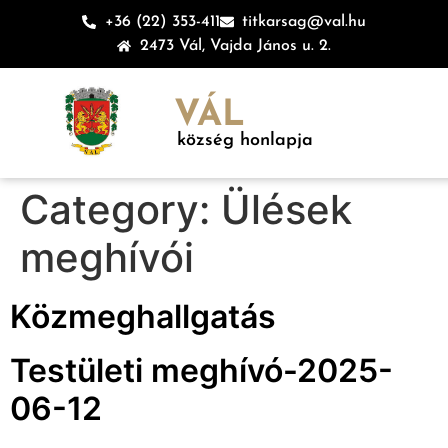
+36 (22) 353-411
titkarsag@val.hu
2473 Vál, Vajda János u. 2.
VÁL
község honlapja
Category:
Ülések
meghívói
Közmeghallgatás
Testületi meghívó-2025-
06-12