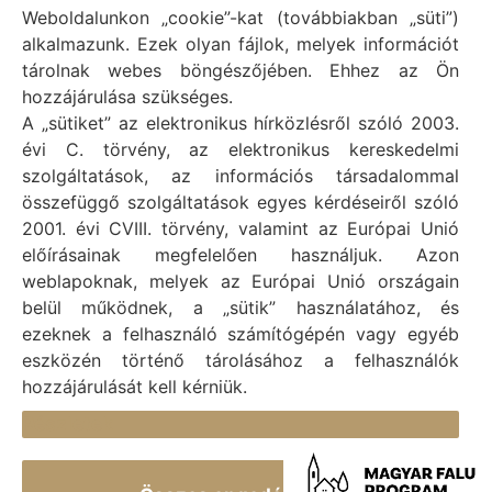
Weboldalunkon „cookie”-kat (továbbiakban „süti”)
Vál Község Önkormányzat hivatalos honlapja
alkalmazunk. Ezek olyan fájlok, melyek információt
Vál Község Önkormányzat © 1996 - 2020
tárolnak webes böngészőjében. Ehhez az Ön
Adószám: 15727079-2-07
hozzájárulása szükséges.
Adatvédelmi tájékoztató
A „sütiket” az elektronikus hírközlésről szóló 2003.
évi C. törvény, az elektronikus kereskedelmi
Felelős: Bechtold Tamás polgármester
szolgáltatások, az információs társadalommal
Cím: H-2473 Vál, Vajda János utca 2.
összefüggő szolgáltatások egyes kérdéseiről szóló
Telefon: +36 (22) 353-411
2001. évi CVIII. törvény, valamint az Európai Unió
E-mail: polgarmester@val.hu
előírásainak megfelelően használjuk. Azon
weblapoknak, melyek az Európai Unió országain
belül működnek, a „sütik” használatához, és
Elérhetőségek
ezeknek a felhasználó számítógépén vagy egyéb
+36 (22) 353-411
eszközén történő tárolásához a felhasználók
hozzájárulását kell kérniük.
titkarsag@val.hu
Részletek
Vál Község Önkormányzata 2473 Vál, Vajda János u.
2.