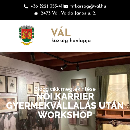
+36 (22) 353-411
titkarsag@val.hu
2473 Vál, Vajda János u. 2.
VÁL
község honlapja
Blogg cikk megtekintése
NŐI KARRIER
GYERMEKVÁLLALÁS UTÁN
WORKSHOP