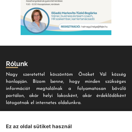
Rólunk
Nagy szeretettel köszöntöm Önöket Vál község
honlapján. Bízom benne, hogy minden szükséges
információt megtalálnak a folyamatosan bővülő
portálon, akár helyi lakosként, akár érdeklődőként
látogatnak el internetes oldalunkra.
Impresszum
Ez az oldal sütiket használ