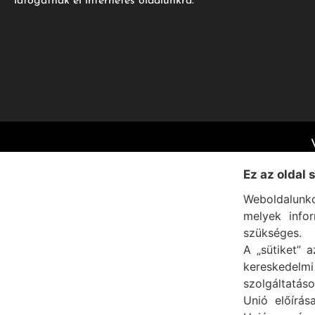
látogatnak el internetes oldalunkra.
Ez az oldal 
Weboldalunko
melyek info
szükséges.
A „sütiket” a
kereskedel
szolgáltatáso
Unió előírás