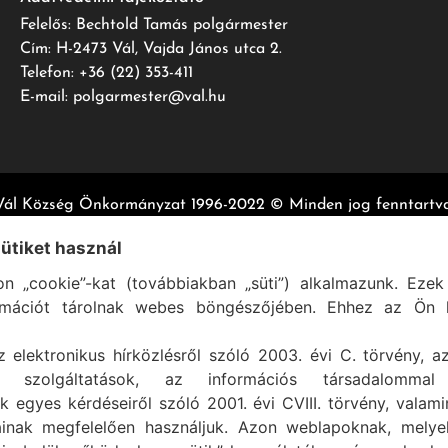
Felelős: Bechtold Tamás polgármester
Cím: H-2473 Vál, Vajda János utca 2.
Telefon: +36 (22) 353-411
E-mail: polgarmester@val.hu
Vál Község Önkormányzat 1996-2022 © Minden jog fenntartva
Szolgáltató:
ASIG Informatika Kft.
sütiket használ
n „cookie”-kat (továbbiakban „süti”) alkalmazunk. Ezek 
rmációt tárolnak webes böngészőjében. Ehhez az Ön h
z elektronikus hírközlésről szóló 2003. évi C. törvény, a
mi szolgáltatások, az információs társadalommal
k egyes kérdéseiről szóló 2001. évi CVIII. törvény, valam
ainak megfelelően használjuk. Azon weblapoknak, mely