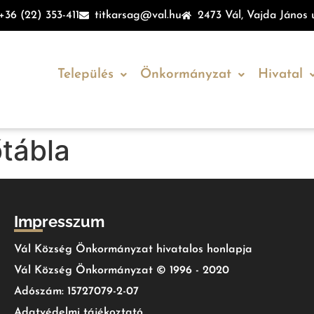
+36 (22) 353-411
titkarsag@val.hu
2473 Vál, Vajda János u
Település
Önkormányzat
Hivatal
őtábla
Impresszum
Vál Község Önkormányzat hivatalos honlapja
Vál Község Önkormányzat © 1996 - 2020
Adószám: 15727079-2-07
Adatvédelmi tájékoztató