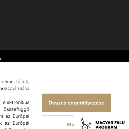
.
olyan fájlok,
ozzájárulása
z elektronikus
Összes engedélyezése
 összefüggő
int az Európai
ek az Európai
Elutasít